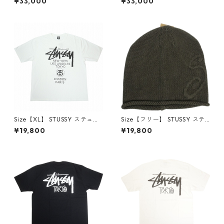
¥33,000
¥33,000
Y 東京限定Tシャツ 紺 【新古
KI 東京限定Tシャツ ベージュ
品・未使用品】 30014424
【新古品・未使用品】 30014
425
Size【XL】 STUSSY ステュー
Size【フリー】 STUSSY ステ
シー 25SS WORLD TOUR TEE
ューシー 26SS S KNIT SKULLC
¥19,800
¥19,800
WHITE Tシャツ 白 【中古品-
AP BROWN ビーニー 茶色
良い】 20818987
【新古品・未使用品】 20838
331