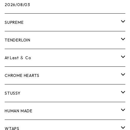
2026/08/03
SUPREME
Tシャツ
TENDERLOIN
ロンTEE
Tシャツ
At Last ＆ Co
スウェット/ニット
ロンTEE
Tシャツ
CHROME HEARTS
シャツ
スウェット/ニット
ロンTEE
Tシャツ
STUSSY
ジャケット
シャツ
スウェット/ニット
ロンTEE
Tシャツ
HUMAN MADE
パンツ
ジャケット
シャツ
スウェット/ニット
ロンTEE
Tシャツ
WTAPS