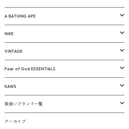
キャップ・ハット
パンツ
ジャケット
シャツ
スウェット/ニット
ロンT
Tシャツ
A BATHING APE
バッグ
キャップ・ハット
パンツ
ジャケット
シャツ
スウェット/ニット
ロンTEE
Tシャツ
NIKE
シューズ
バッグ
キャップ・ハット
パンツ
ジャケット
シャツ
スウェット/ニット
ロンTEE
シューズ
VINTAGE
AIR JORDAN 1
小物
シューズ
バッグ
キャップ・ハット
パンツ
ジャケット
シャツ
スウェット/ニット
アパレル・小物
Tシャツ
Fear of God ESSENTIALS
AIR JORDAN 3
コラボレーション
小物
シューズ
バッグ
キャップ・ハット
パンツ
ジャケット
シャツ
ロンTEE
Tシャツ
KAWS
AIR JORDAN 4
×THE NORTH FACE
シーズンアイテム
小物
シューズ
バッグ
キャップ
パンツ
ジャケット
スウェット/ニット
ロンTEE
アパレル
取扱いブランド一覧
AIR JORDAN 5
×COMME des GARCONS
26SS
BOX LOGOアイテム
小物
シューズ
バッグ
キャップ・ハット
パンツ
ジャケット
スウェット/ニット
小物
A
アーカイブ