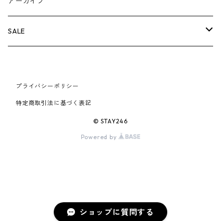
BOX LOGOアイテム
小物
シューズ
バッグ
キャップ・ハット
パンツ
ジャケット
スウェット/ニット
小物
A
アーカイブ
AIR JORDAN 6
×UNDERCOVER
25FW
パーカー/クルーネック
A BATHING APE
小物
小物
バッグ
キャップ・ハット
パンツ
シャツ
B
SALE
AIR JORDAN 11
×NIKE
25SS
ロンT
adidas
BBC
シューズ
バッグ
ジャケット
C
SUPREME
AIR FORCE 1
×VANS
24AW
Tシャツ
At Last ＆ Co
プライバシーポリシー
Bass Pro Shops
COOTIE PRODUCTIONS
ジャケット
小物
シューズ
パンツ
D
At Last ＆ Co
特定商取引法に基づく表記
AIR MAX
×Burberry
24SS
キャップ
ARC'TERYX
BEN DAVIS
Clarks
スウェット/パーカー
DESCENDANT
小物
キャップ
E
TENDERLOIN
© STAY246
AIR MORE UPTEMPO
Powered by
×Tiffany
23AW
ALICE HOLLYWOOD
BALENCIAGA
CHROME HEARTS
シャツ
drew house
EVANGELION:95
ジャケット
シャークアイテム
バッグ
F
CHROME HEARTS
AIR FOAMPOSITE
23SS
ASICS
Buffer
CHALLENGER
ロンT
Derby Of San Francisco
スウェット/パーカー
Fragment Design
Tシャツ
コラボレーション
シューズ
G
HUMAN MADE
BLAZER
22AW
Tシャツ
DEADLY DOLL
シャツ
Fear of God
ロンTEE
Girls Don't Cry
小物
H
WTAPS
ショップに質問する
DUNK