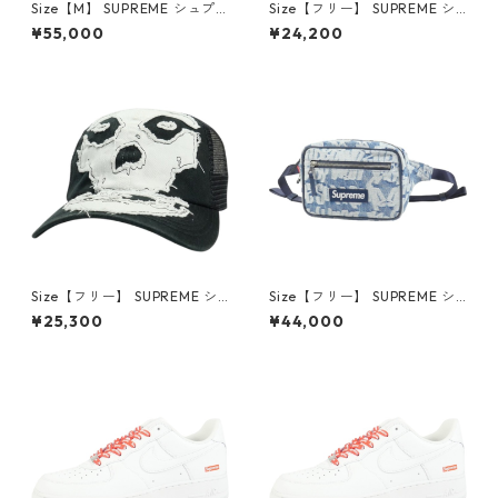
Size【M】 SUPREME シュプ
Size【フリー】 SUPREME シ
リーム Satin Applique Hoode
ュプリーム 26SS Stitched Ol
¥55,000
¥24,200
d Sweatshirt Black パーカー
d English Camp Cap Blue キ
黒 【中古品-良い】 3001469
ャンプキャップ インディゴ
9
【新古品・未使用品】 30014
619
Size【フリー】 SUPREME シ
Size【フリー】 SUPREME シ
ュプリーム ×The Misfits 26S
ュプリーム 22SS Fat Tip Jac
¥25,300
¥44,000
S Mesh Back 6-Panel Black
quard Denim Waist Bag Blu
キャップ 黒 【中古品-非常に
e ウエストバッグ インディゴ
良い】 30014698
【新古品・未使用品】 30014
607