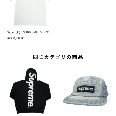
Size【L】 SUPREME シュプリ
ーム 26SS Arabic Box Tee W
¥22,000
hite アラビックボックスロゴT
シャツ 白 【新古品・未使用
品】 30007110
同じカテゴリの商品