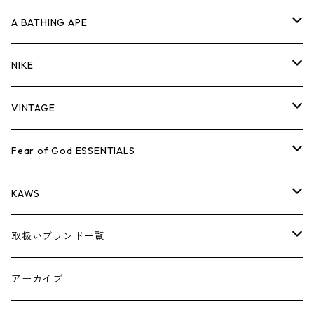
キャップ・ハット
パンツ
ジャケット
シャツ
スウェット/ニット
ロンT
Tシャツ
A BATHING APE
バッグ
キャップ・ハット
パンツ
ジャケット
シャツ
スウェット/ニット
ロンTEE
Tシャツ
NIKE
シューズ
バッグ
キャップ・ハット
パンツ
ジャケット
シャツ
スウェット/ニット
ロンTEE
シューズ
VINTAGE
AIR JORDAN 1
小物
シューズ
バッグ
キャップ・ハット
パンツ
ジャケット
シャツ
スウェット/ニット
アパレル・小物
Tシャツ
Fear of God ESSENTIALS
AIR JORDAN 3
コラボレーション
小物
シューズ
バッグ
キャップ・ハット
パンツ
ジャケット
シャツ
ロンTEE
Tシャツ
KAWS
AIR JORDAN 4
×THE NORTH FACE
シーズンアイテム
小物
シューズ
バッグ
キャップ
パンツ
ジャケット
スウェット/ニット
ロンTEE
アパレル
取扱いブランド一覧
AIR JORDAN 5
×COMME des GARCONS
26SS
BOX LOGOアイテム
小物
シューズ
バッグ
キャップ・ハット
パンツ
ジャケット
スウェット/ニット
小物
A
アーカイブ
AIR JORDAN 6
×UNDERCOVER