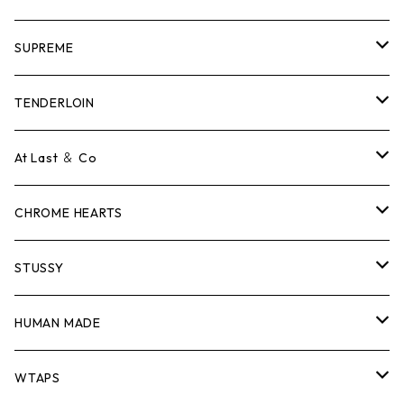
SUPREME
Tシャツ
TENDERLOIN
ロンTEE
Tシャツ
At Last ＆ Co
スウェット/ニット
ロンTEE
Tシャツ
CHROME HEARTS
シャツ
スウェット/ニット
ロンTEE
Tシャツ
STUSSY
ジャケット
シャツ
スウェット/ニット
ロンTEE
Tシャツ
HUMAN MADE
パンツ
ジャケット
シャツ
スウェット/ニット
ロンTEE
Tシャツ
WTAPS