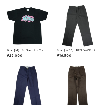
30007133
品】 30007134
Size【M】 Buffer バッファ 2
Size【W36】 BEN DAVIS ベン
6SS Buffer Kana Tee Black T
デイビス WORK PANTS CHAR
¥22,000
¥16,500
シャツ 黒 【新古品・未使用
COAL パンツ チャコール 【中
品】 30006973
古品-ほぼ新品】 20822492