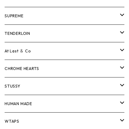
SUPREME
Tシャツ
TENDERLOIN
ロンTEE
Tシャツ
At Last ＆ Co
スウェット/ニット
ロンTEE
Tシャツ
CHROME HEARTS
シャツ
スウェット/ニット
ロンTEE
Tシャツ
STUSSY
ジャケット
シャツ
スウェット/ニット
ロンTEE
Tシャツ
HUMAN MADE
パンツ
ジャケット
シャツ
スウェット/ニット
ロンTEE
Tシャツ
WTAPS