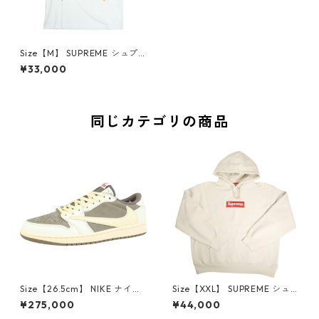
Size【M】 SUPREME シュプ
リーム 26SS Mike Kelley Rin
¥33,000
ger Tee White Tシャツ 白
【新古品・未使用品】 30006
764
同じカテゴリの商品
Size【26.5cm】 NIKE ナイキ
Size【XXL】 SUPREME シュ
×Travis Scott AIR JORDAN 1
プリーム 24AW Box Logo Ho
¥275,000
¥44,000
LOW Reverse Mocha DM786
oded Sweatshirt Stone ボッ