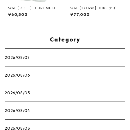
Size【フリー】 CHROME HEA
Size【27.0cm】 NIKE ナイキ
RTS クロム・ハーツ CH Cross
×Travis Scott AIR JORDAN 1
¥60,500
¥77,000
SINGLE Hoop Earring WHITE
LOW OG SP Muslin/Shy Pink
ピアス 白 【新古品・未使用
IQ7604-101 スニーカー ライ
品】 20830893
トピンク 【新古品・未使用
品】 30009628
Category
2026/08/07
2026/08/06
2026/08/05
2026/08/04
2026/08/03