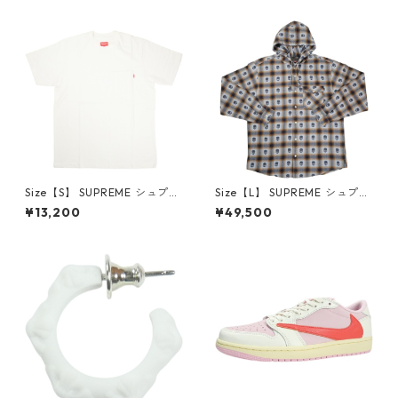
6-162 スニーカー 茶 【新古
クスロゴパーカー クリーム
品・未使用品】 20780008
【新古品・未使用品】 20823
462
Size【S】 SUPREME シュプリ
Size【L】 SUPREME シュプリ
ーム S/S Pocket Tee White T
ーム ×Number (N)ine 25FW
¥13,200
¥49,500
シャツ 白 【新古品・未使用
Hooded Flannel Shirt Blue
品】 20827285
長袖シャツ 青 【新古品・未使
用品】 20832641