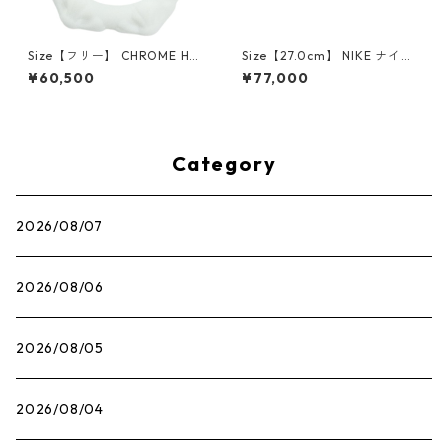
Size【フリー】 CHROME HEA
Size【27.0cm】 NIKE ナイキ
RTS クロム・ハーツ CH Cross
×Travis Scott AIR JORDAN 1
¥60,500
¥77,000
SINGLE Hoop Earring WHITE
LOW OG SP Muslin/Shy Pink
ピアス 白 【新古品・未使用
IQ7604-101 スニーカー ライ
品】 20830893
トピンク 【新古品・未使用
品】 30009628
Category
2026/08/07
2026/08/06
2026/08/05
2026/08/04