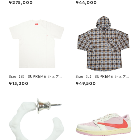
×Travis Scott AIR JORDAN 1
プリーム 24AW Box Logo Ho
¥275,000
¥44,000
LOW Reverse Mocha DM786
oded Sweatshirt Stone ボッ
6-162 スニーカー 茶 【新古
クスロゴパーカー クリーム
品・未使用品】 20780008
【新古品・未使用品】 20823
462
Size【S】 SUPREME シュプリ
Size【L】 SUPREME シュプリ
ーム S/S Pocket Tee White T
ーム ×Number (N)ine 25FW
¥13,200
¥49,500
シャツ 白 【新古品・未使用
Hooded Flannel Shirt Blue
品】 20827285
長袖シャツ 青 【新古品・未使
用品】 20832641