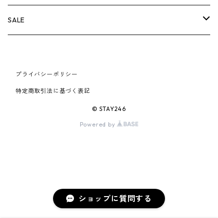
AIR JORDAN 6
×UNDERCOVER
25FW
パーカー/クルーネック
A BATHING APE
小物
小物
バッグ
キャップ・ハット
パンツ
シャツ
B
SALE
AIR JORDAN 11
×NIKE
25SS
ロンT
adidas
BBC
シューズ
バッグ
ジャケット
C
SUPREME
AIR FORCE 1
×VANS
24AW
Tシャツ
At Last ＆ Co
プライバシーポリシー
Bass Pro Shops
COOTIE PRODUCTIONS
ジャケット
小物
シューズ
パンツ
D
At Last ＆ Co
特定商取引法に基づく表記
AIR MAX
×Burberry
24SS
キャップ
ARC'TERYX
BEN DAVIS
Clarks
スウェット/パーカー
DESCENDANT
小物
キャップ
E
TENDERLOIN
© STAY246
AIR MORE UPTEMPO
Powered by
×Tiffany
23AW
ALICE HOLLYWOOD
BALENCIAGA
CHROME HEARTS
シャツ
drew house
EVANGELION:95
ジャケット
シャークアイテム
バッグ
F
CHROME HEARTS
AIR FOAMPOSITE
23SS
ASICS
Buffer
CHALLENGER
ロンT
Derby Of San Francisco
スウェット/パーカー
Fragment Design
Tシャツ
コラボレーション
シューズ
G
HUMAN MADE
BLAZER
22AW
Tシャツ
DEADLY DOLL
シャツ
Fear of God
ロンTEE
Girls Don't Cry
小物
H
WTAPS
ショップに質問する
DUNK
22SS
パンツ
Dickies