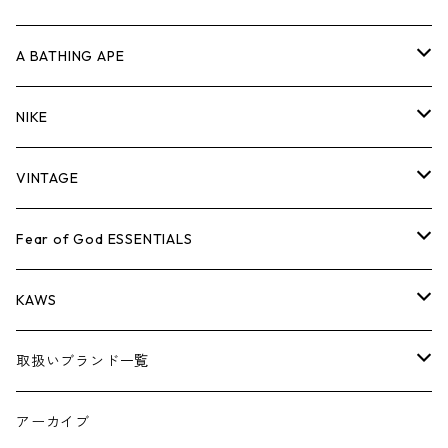
キャップ・ハット
パンツ
ジャケット
シャツ
スウェット/ニット
ロンT
Tシャツ
A BATHING APE
バッグ
キャップ・ハット
パンツ
ジャケット
シャツ
スウェット/ニット
ロンTEE
Tシャツ
NIKE
シューズ
バッグ
キャップ・ハット
パンツ
ジャケット
シャツ
スウェット/ニット
ロンTEE
シューズ
VINTAGE
AIR JORDAN 1
小物
シューズ
バッグ
キャップ・ハット
パンツ
ジャケット
シャツ
スウェット/ニット
アパレル・小物
Tシャツ
Fear of God ESSENTIALS
AIR JORDAN 3
コラボレーション
小物
シューズ
バッグ
キャップ・ハット
パンツ
ジャケット
シャツ
ロンTEE
Tシャツ
KAWS
AIR JORDAN 4
×THE NORTH FACE
シーズンアイテム
小物
シューズ
バッグ
キャップ
パンツ
ジャケット
スウェット/ニット
ロンTEE
アパレル
取扱いブランド一覧
AIR JORDAN 5
×COMME des GARCONS
26SS
BOX LOGOアイテム
小物
シューズ
バッグ
キャップ・ハット
パンツ
ジャケット
スウェット/ニット
小物
A
アーカイブ