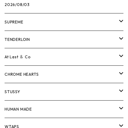
2026/08/03
SUPREME
Tシャツ
TENDERLOIN
ロンTEE
Tシャツ
At Last ＆ Co
スウェット/ニット
ロンTEE
Tシャツ
CHROME HEARTS
シャツ
スウェット/ニット
ロンTEE
Tシャツ
STUSSY
ジャケット
シャツ
スウェット/ニット
ロンTEE
Tシャツ
HUMAN MADE
パンツ
ジャケット
シャツ
スウェット/ニット
ロンTEE
Tシャツ
WTAPS