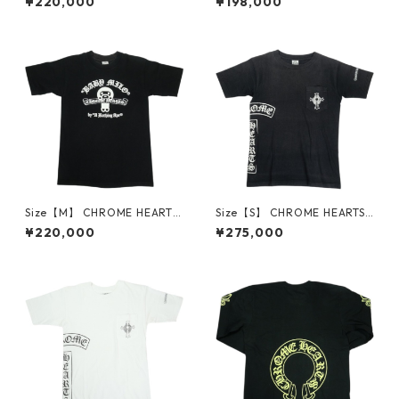
¥220,000
¥198,000
S/S TEE BLACK/NEON YELLO
LL SS T-SHIRT BLACK 東京限
W Tシャツ 黒黄 【新古品・未
定Tシャツ 黒 【新古品・未使
使用品】 30014603
用品】 30014594
Size【M】 CHROME HEARTS
Size【S】 CHROME HEARTS
クロム・ハーツ × A BATHING
クロム・ハーツ T-BAR S/S TE
¥220,000
¥275,000
APE 09AW MILO SCROLL SS
E BLACK Tシャツ オールド 黒
TEE Tシャツ 黒 【中古品-良
【中古品-良い】 30014600
い】 30014599