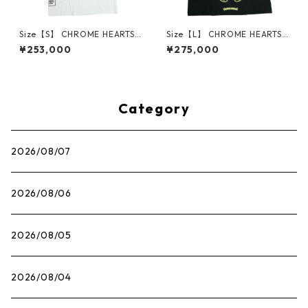
Size【S】 CHROME HEARTS
Size【L】 CHROME HEARTS
クロム・ハーツ T-BAR S/S TE
クロム・ハーツ HORSESHOE
¥253,000
¥275,000
E WHITE Tシャツ オールド 白
L/S TEE BLACK/NEON YELLO
【中古品-良い】 30014598
W ロンT 黒黄 【新古品・未使
用品】 30014602
Category
2026/08/07
2026/08/06
2026/08/05
2026/08/04