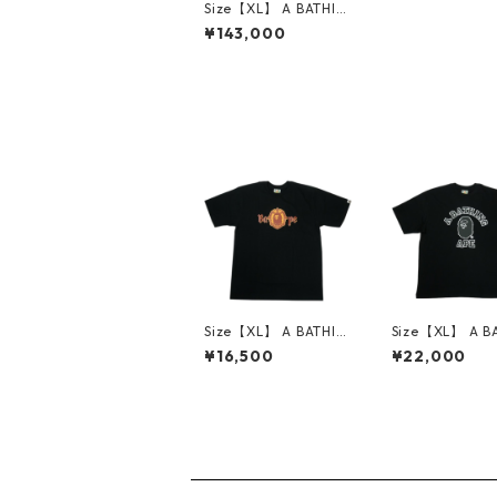
Size【XL】 A BATHIN
G APE ア ベイシング
¥143,000
エイプ LOS ANGELES
1st Anniversary Sepa
rate Shark Full Zip H
oodie Multi ロサンゼ
ルス限定シャークパー
カー マルチ 【新古
品・未使用品】 3000
6587
Size【XL】 A BATHIN
Size【XL】 A B
G APE ア ベイシング
G APE ア ベイ
¥16,500
¥22,000
エイプ BAPE OLD EN
エイプ HAND D
GLISH TEE BLACK Tシ
OUTLINE COLL
ャツ 黒 【新古品・未
ELAXED FIT TE
使用品】 30014617
CK Tシャツ 黒
品・未使用品】 3
4618