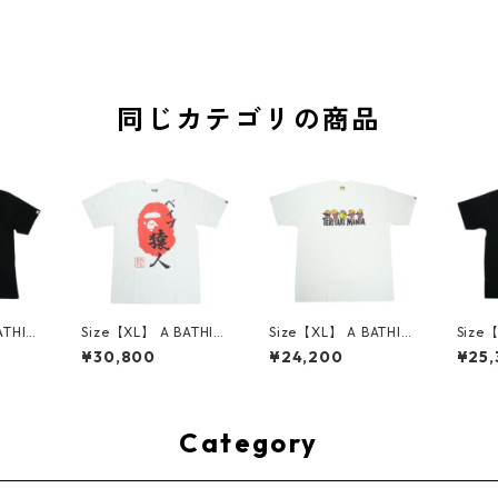
同じカテゴリの商品
ATHIN
Size【XL】 A BATHIN
Size【XL】 A BATHIN
Size
シング
G APE ア ベイシング
G APE ア ベイシング
G A
¥30,800
¥24,200
¥25,
RAWN
エイプ 26SS APE HEA
エイプ ×TERIYAKI BO
エイプ 
EGE R
D SEAL TEE WHITE 日
YZ FACE LOGO TEE T
SCRE
E BLA
本限定Tシャツ 白 【新
シャツ 白 【中古品-ほ
黒 【
 【新古
古品・未使用品】 30
ぼ新品】 30014448
品】 3
001
014616
Category