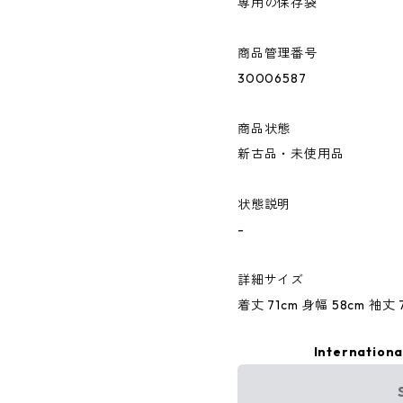
専用の保存袋
商品管理番号
30006587
商品状態
新古品・未使用品
状態説明
-
詳細サイズ
着丈 71cm 身幅 58cm 袖丈 
Internationa