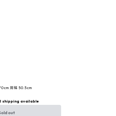
70cm 肩幅 50.5cm
l shipping available
Sold out