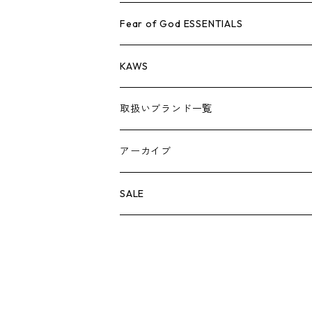
AIR JORDAN 1
小物
シューズ
バッグ
キャップ・ハット
パンツ
ジャケット
シャツ
スウェット/ニット
アパレル・小物
Tシャツ
Fear of God ESSENTIALS
AIR JORDAN 3
コラボレーション
小物
シューズ
バッグ
キャップ・ハット
パンツ
ジャケット
シャツ
ロンTEE
Tシャツ
KAWS
AIR JORDAN 4
×THE NORTH FACE
シーズンアイテム
小物
シューズ
バッグ
キャップ
パンツ
ジャケット
スウェット/ニット
ロンTEE
アパレル
取扱いブランド一覧
AIR JORDAN 5
×COMME des GARCONS
26SS
BOX LOGOアイテム
小物
シューズ
バッグ
キャップ・ハット
パンツ
ジャケット
スウェット/ニット
小物
A
アーカイブ
AIR JORDAN 6
×UNDERCOVER
25FW
パーカー/クルーネック
A BATHING APE
小物
小物
バッグ
キャップ・ハット
パンツ
シャツ
B
SALE
AIR JORDAN 11
×NIKE
25SS
ロンT
adidas
BBC
シューズ
バッグ
ジャケット
C
SUPREME
AIR FORCE 1
×VANS
24AW
Tシャツ
At Last ＆ Co
Bass Pro Shops
COOTIE PRODUCTIONS
ジャケット
小物
シューズ
パンツ
D
At Last ＆ Co
AIR MAX
×Burberry
24SS
キャップ
ARC'TERYX