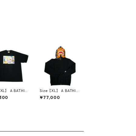
【XL】 A BATHIN
Size【XL】 A BATHIN
PE ア ベイシング
G APE ア ベイシング
300
¥77,000
MULTI CAMO
エイプ FUNTHERA MI
EN TEE Tシャツ
LITIA TIGER FULL ZIP
新古品・未使用
HOODIE ジップパーカ
0014449
ー 黒 【新古品・未使
用品】 30014438