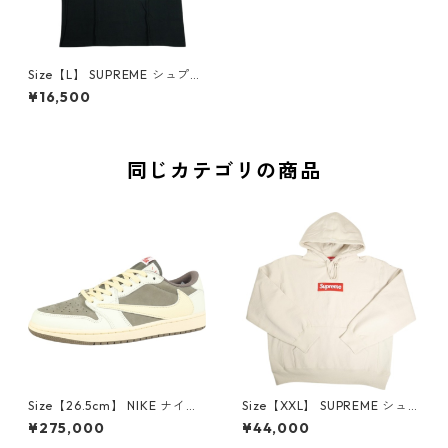
Size【L】 SUPREME シュプリ
ーム ×Frank Frazetta Destr
¥16,500
uction Tee Black Tシャツ 黒
【中古品-良い】 30006123
同じカテゴリの商品
Size【26.5cm】 NIKE ナイキ
Size【XXL】 SUPREME シュ
×Travis Scott AIR JORDAN 1
プリーム 24AW Box Logo Ho
¥275,000
¥44,000
LOW Reverse Mocha DM786
oded Sweatshirt Stone ボッ