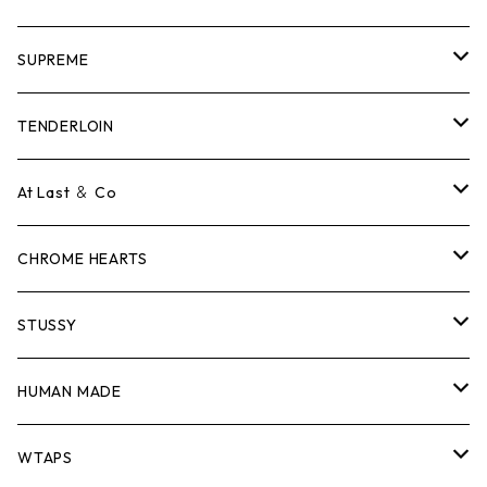
SUPREME
Tシャツ
TENDERLOIN
ロンTEE
Tシャツ
At Last ＆ Co
スウェット/ニット
ロンTEE
Tシャツ
CHROME HEARTS
シャツ
スウェット/ニット
ロンTEE
Tシャツ
STUSSY
ジャケット
シャツ
スウェット/ニット
ロンTEE
Tシャツ
HUMAN MADE
パンツ
ジャケット
シャツ
スウェット/ニット
ロンTEE
Tシャツ
WTAPS