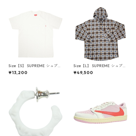
6-162 スニーカー 茶 【新古
クスロゴパーカー クリーム
品・未使用品】 20780008
【新古品・未使用品】 20823
462
Size【S】 SUPREME シュプリ
Size【L】 SUPREME シュプリ
ーム S/S Pocket Tee White T
ーム ×Number (N)ine 25FW
¥13,200
¥49,500
シャツ 白 【新古品・未使用
Hooded Flannel Shirt Blue
品】 20827285
長袖シャツ 青 【新古品・未使
用品】 20832641