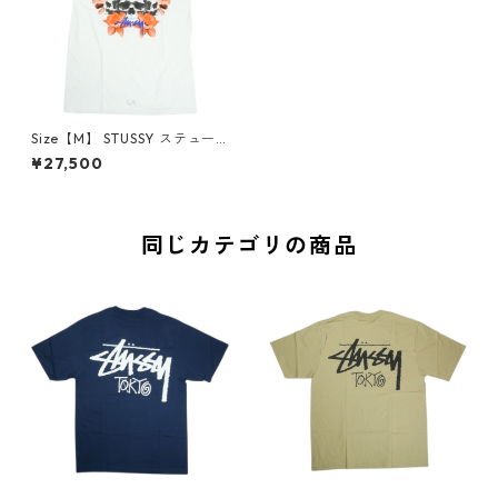
Size【M】 STUSSY ステュー
シー 00 Chanel Logo Skull F
¥27,500
lower Tee White ロサンゼル
ス限定Tシャツ 白 【新古品・
未使用品】 30005638
同じカテゴリの商品