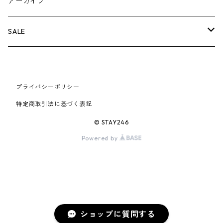
BOX LOGOアイテム
小物
シューズ
バッグ
キャップ・ハット
パンツ
ジャケット
スウェット/ニット
小物
A
アーカイブ
AIR JORDAN 6
×UNDERCOVER
25FW
パーカー/クルーネック
A BATHING APE
小物
小物
バッグ
キャップ・ハット
パンツ
シャツ
B
SALE
AIR JORDAN 11
×NIKE
25SS
ロンT
adidas
BBC
シューズ
バッグ
ジャケット
C
SUPREME
AIR FORCE 1
×VANS
24AW
Tシャツ
At Last ＆ Co
プライバシーポリシー
Bass Pro Shops
COOTIE PRODUCTIONS
ジャケット
小物
シューズ
パンツ
D
At Last ＆ Co
特定商取引法に基づく表記
AIR MAX
×Burberry
24SS
キャップ
ARC'TERYX
BEN DAVIS
Clarks
スウェット/パーカー
DESCENDANT
小物
キャップ
E
TENDERLOIN
© STAY246
AIR MORE UPTEMPO
Powered by
×Tiffany
23AW
ALICE HOLLYWOOD
BALENCIAGA
CHROME HEARTS
シャツ
drew house
EVANGELION:95
ジャケット
シャークアイテム
バッグ
F
CHROME HEARTS
AIR FOAMPOSITE
23SS
ASICS
Buffer
CHALLENGER
ロンT
Derby Of San Francisco
スウェット/パーカー
Fragment Design
Tシャツ
コラボレーション
シューズ
G
HUMAN MADE
BLAZER
22AW
Tシャツ
DEADLY DOLL
シャツ
Fear of God
ロンTEE
Girls Don't Cry
小物
H
WTAPS
ショップに質問する
DUNK