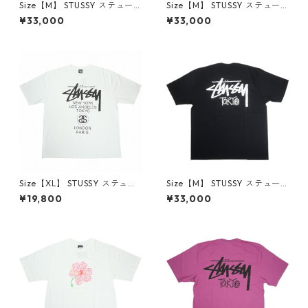
Size【M】 STUSSY ステュー
Size【M】 STUSSY ステュー
シー STOCK TOKYO TEE NAV
シー STOCK TOKYO TEE KAH
¥33,000
¥33,000
Y 東京限定Tシャツ 紺 【新古
KI 東京限定Tシャツ ベージュ
品・未使用品】 30014424
【新古品・未使用品】 30014
425
Size【XL】 STUSSY ステュー
Size【M】 STUSSY ステュー
シー 25SS WORLD TOUR TEE
シー STOCK TOKYO TEE BLA
¥19,800
¥33,000
WHITE Tシャツ 白 【中古品-
CK 東京限定Tシャツ 黒 【新古
良い】 20818987
品・未使用品】 30013289