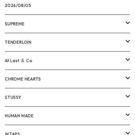
2026/08/05
SUPREME
Tシャツ
TENDERLOIN
ロンTEE
Tシャツ
At Last ＆ Co
スウェット/ニット
ロンTEE
Tシャツ
CHROME HEARTS
シャツ
スウェット/ニット
ロンTEE
Tシャツ
STUSSY
ジャケット
シャツ
スウェット/ニット
ロンTEE
Tシャツ
HUMAN MADE
パンツ
ジャケット
シャツ
スウェット/ニット
ロンTEE
Tシャツ
WTAPS