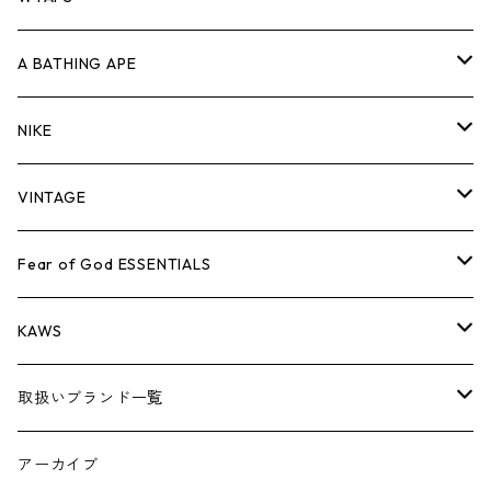
キャップ・ハット
パンツ
ジャケット
シャツ
スウェット/ニット
ロンT
Tシャツ
A BATHING APE
バッグ
キャップ・ハット
パンツ
ジャケット
シャツ
スウェット/ニット
ロンTEE
Tシャツ
NIKE
シューズ
バッグ
キャップ・ハット
パンツ
ジャケット
シャツ
スウェット/ニット
ロンTEE
シューズ
VINTAGE
AIR JORDAN 1
小物
シューズ
バッグ
キャップ・ハット
パンツ
ジャケット
シャツ
スウェット/ニット
アパレル・小物
Tシャツ
Fear of God ESSENTIALS
AIR JORDAN 3
コラボレーション
小物
シューズ
バッグ
キャップ・ハット
パンツ
ジャケット
シャツ
ロンTEE
Tシャツ
KAWS
AIR JORDAN 4
×THE NORTH FACE
シーズンアイテム
小物
シューズ
バッグ
キャップ
パンツ
ジャケット
スウェット/ニット
ロンTEE
アパレル
取扱いブランド一覧
AIR JORDAN 5
×COMME des GARCONS
26SS
BOX LOGOアイテム
小物
シューズ
バッグ
キャップ・ハット
パンツ
ジャケット
スウェット/ニット
小物
A
アーカイブ