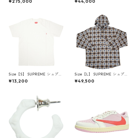
¥275,000
¥44,000
LOW Reverse Mocha DM786
oded Sweatshirt Stone ボッ
6-162 スニーカー 茶 【新古
クスロゴパーカー クリーム
品・未使用品】 20780008
【新古品・未使用品】 20823
462
Size【S】 SUPREME シュプリ
Size【L】 SUPREME シュプリ
ーム S/S Pocket Tee White T
ーム ×Number (N)ine 25FW
¥13,200
¥49,500
シャツ 白 【新古品・未使用
Hooded Flannel Shirt Blue
品】 20827285
長袖シャツ 青 【新古品・未使
用品】 20832641