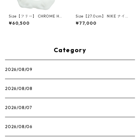
Size【フリー】 CHROME HEA
Size【27.0cm】 NIKE ナイキ
RTS クロム・ハーツ CH Cross
×Travis Scott AIR JORDAN 1
¥60,500
¥77,000
SINGLE Hoop Earring WHITE
LOW OG SP Muslin/Shy Pink
ピアス 白 【新古品・未使用
IQ7604-101 スニーカー ライ
品】 20830893
トピンク 【新古品・未使用
品】 30009628
Category
2026/08/09
2026/08/08
2026/08/07
2026/08/06