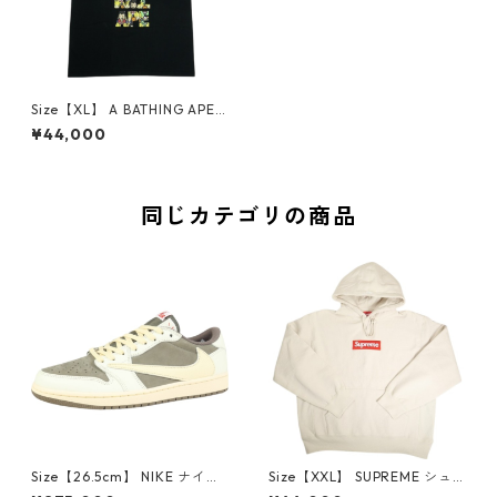
Size【XL】 A BATHING APE
ア ベイシング エイプ ×DRAG
¥44,000
ONBALL Z 20SS BABY MILO
ASNKA TEE BLACK Tシャツ
黒 【新古品・未使用品】 300
06186
同じカテゴリの商品
Size【26.5cm】 NIKE ナイキ
Size【XXL】 SUPREME シュ
×Travis Scott AIR JORDAN 1
プリーム 24AW Box Logo Ho