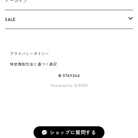
BOX LOGOアイテム
小物
シューズ
バッグ
キャップ・ハット
パンツ
ジャケット
スウェット/ニット
小物
A
アーカイブ
AIR JORDAN 6
×UNDERCOVER
25FW
パーカー/クルーネック
A BATHING APE
小物
小物
バッグ
キャップ・ハット
パンツ
シャツ
B
SALE
AIR JORDAN 11
×NIKE
25SS
ロンT
adidas
BBC
シューズ
バッグ
ジャケット
C
SUPREME
AIR FORCE 1
×VANS
24AW
Tシャツ
At Last ＆ Co
プライバシーポリシー
Bass Pro Shops
COOTIE PRODUCTIONS
ジャケット
小物
シューズ
パンツ
D
At Last ＆ Co
特定商取引法に基づく表記
AIR MAX
×Burberry
24SS
キャップ
ARC'TERYX
BEN DAVIS
Clarks
スウェット/パーカー
DESCENDANT
小物
キャップ
E
TENDERLOIN
© STAY246
AIR MORE UPTEMPO
Powered by
×Tiffany
23AW
ALICE HOLLYWOOD
BALENCIAGA
CHROME HEARTS
シャツ
drew house
EVANGELION:95
ジャケット
シャークアイテム
バッグ
F
CHROME HEARTS
AIR FOAMPOSITE
23SS
ASICS
Buffer
CHALLENGER
ロンT
Derby Of San Francisco
スウェット/パーカー
Fragment Design
Tシャツ
コラボレーション
シューズ
G
HUMAN MADE
BLAZER
22AW
Tシャツ
DEADLY DOLL
シャツ
Fear of God
ロンTEE
Girls Don't Cry
小物
H
WTAPS
ショップに質問する
DUNK