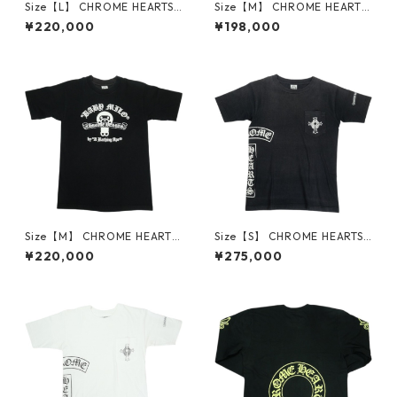
Size【L】 CHROME HEARTS
Size【M】 CHROME HEARTS
クロム・ハーツ HORSESHOE
クロム・ハーツ TOKYO SCRO
¥220,000
¥198,000
S/S TEE BLACK/NEON YELLO
LL SS T-SHIRT BLACK 東京限
W Tシャツ 黒黄 【新古品・未
定Tシャツ 黒 【新古品・未使
使用品】 30014603
用品】 30014594
Size【M】 CHROME HEARTS
Size【S】 CHROME HEARTS
クロム・ハーツ × A BATHING
クロム・ハーツ T-BAR S/S TE
¥220,000
¥275,000
APE 09AW MILO SCROLL SS
E BLACK Tシャツ オールド 黒
TEE Tシャツ 黒 【中古品-良
【中古品-良い】 30014600
い】 30014599