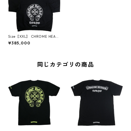
Size【XXL】 CHROME HEART
S クロム・ハーツ Tokyo Hors
¥385,000
eshoe Pullover Hoodie Black
東京限定パーカー 黒 【新古
品・未使用品】 30006182
同じカテゴリの商品