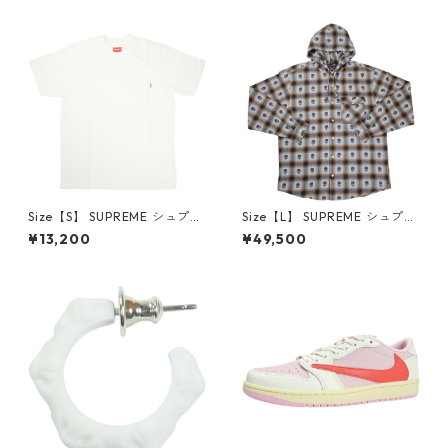
6-162 スニーカー 茶 【新古
クスロゴパーカー クリーム
品・未使用品】 20780008
【新古品・未使用品】 20823
462
Size【S】 SUPREME シュプリ
Size【L】 SUPREME シュプリ
ーム S/S Pocket Tee White T
ーム ×Number (N)ine 25FW
¥13,200
¥49,500
シャツ 白 【新古品・未使用
Hooded Flannel Shirt Blue
品】 20827285
長袖シャツ 青 【新古品・未使
用品】 20832641