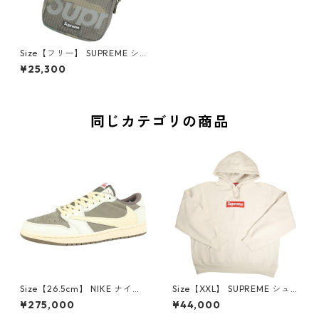
Size【フリー】 SUPREME シ
ュプリーム 24SS Shoulder Ba
¥25,300
g Woodland Camo ショルダ
ーバッグ 緑 【新古品・未使用
品】 20840678
同じカテゴリの商品
Size【26.5cm】 NIKE ナイキ
Size【XXL】 SUPREME シュ
×Travis Scott AIR JORDAN 1
プリーム 24AW Box Logo Ho
¥275,000
¥44,000
LOW Reverse Mocha DM786
oded Sweatshirt Stone ボッ