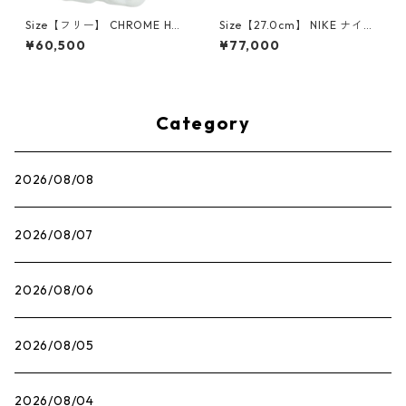
Size【フリー】 CHROME HEA
Size【27.0cm】 NIKE ナイキ
RTS クロム・ハーツ CH Cross
×Travis Scott AIR JORDAN 1
¥60,500
¥77,000
SINGLE Hoop Earring WHITE
LOW OG SP Muslin/Shy Pink
ピアス 白 【新古品・未使用
IQ7604-101 スニーカー ライ
品】 20830893
トピンク 【新古品・未使用
品】 30009628
Category
2026/08/08
2026/08/07
2026/08/06
2026/08/05
2026/08/04