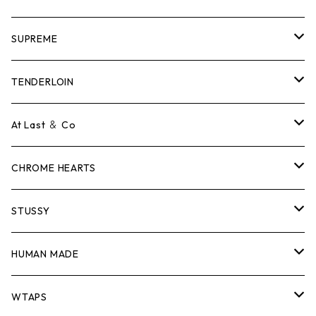
SUPREME
Tシャツ
TENDERLOIN
ロンTEE
Tシャツ
At Last ＆ Co
スウェット/ニット
ロンTEE
Tシャツ
CHROME HEARTS
シャツ
スウェット/ニット
ロンTEE
Tシャツ
STUSSY
ジャケット
シャツ
スウェット/ニット
ロンTEE
Tシャツ
HUMAN MADE
パンツ
ジャケット
シャツ
スウェット/ニット
ロンTEE
Tシャツ
WTAPS