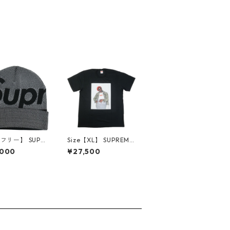
【フリー】 SUPR
Size【XL】 SUPREME
 シュプリーム 25
シュプリーム 22AW A
,000
¥27,500
udded Knocko
ndre 3000 Tee Black
g Logo Beanie B
Tシャツ 黒 【新古品・
 ビーニー 黒 【新
未使用品】 30014575
未使用品】 30
89