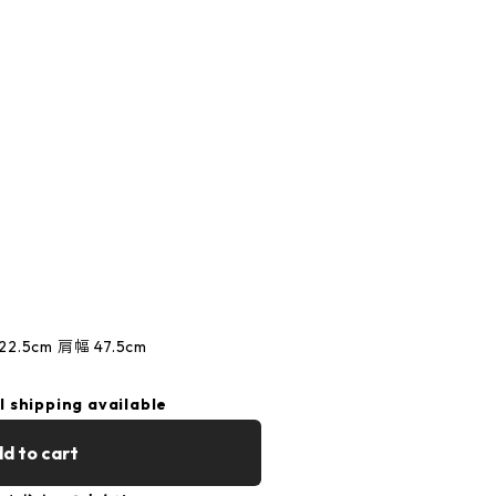
2.5cm 肩幅 47.5cm
l shipping available
d to cart