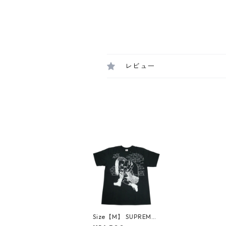
レビュー
Size【M】 SUPREME
シュプリーム ×Y's YO