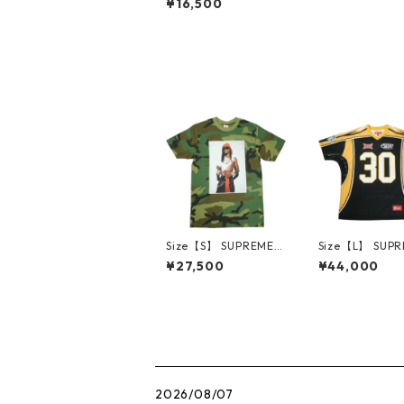
¥16,500
HJI YAMAMOTO 25F
W Thinker Tee Black
Tシャツ 黒 【新古品・
未使用品】 3000610
8
Size【S】 SUPREME
Size【L】 SUP
シュプリーム 25FW Pl
シュプリーム 24S
¥27,500
¥44,000
ayboi Carti Tee Woo
dden Death Fo
dland Camo Tシャツ
Jersey Black
緑 【新古品・未使用
ボールトップ 黒
品】 30014608
古品-非常に良い
014604
2026/08/07