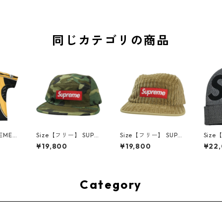
同じカテゴリの商品
REME
Size【フリー】 SUPR
Size【フリー】 SUPR
Size
S Su
EME シュプリーム 15S
EME シュプリーム 19S
EME
¥19,800
¥19,800
¥22
otball
S Military Printed Ca
S Rope Corduroy Ca
FW St
 フット
mo Camp Cap Woodl
mp Cap Brown キャ
ut Bi
 【中
and Camo キャンプキ
ンプキャップ 茶 【中
lack
】 30
ャップ 緑 【中古品-非
古品-非常に良い】 30
古品・
常に良い】 3001460
014606
0144
Category
5