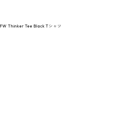
5FW Thinker Tee Black Tシャツ