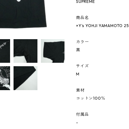
SUPREME
商品名
×Y's YOHJI YAMAMOTO 2
カラー
黒
サイズ
M
素材
コットン100％
付属品
-