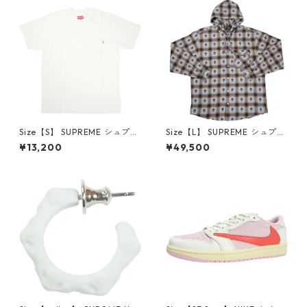
462
Size【S】 SUPREME シュプリ
Size【L】 SUPREME シュプリ
ーム S/S Pocket Tee White T
ーム ×Number (N)ine 25FW
¥13,200
¥49,500
シャツ 白 【新古品・未使用
Hooded Flannel Shirt Blue
品】 20827285
長袖シャツ 青 【新古品・未使
用品】 20832641