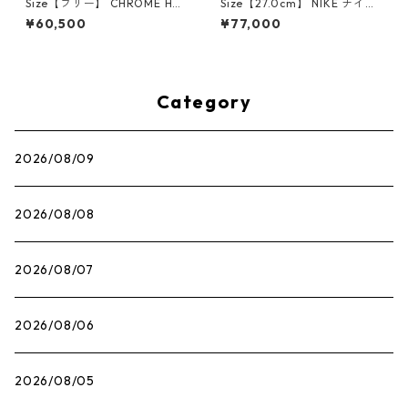
Size【フリー】 CHROME HEA
Size【27.0cm】 NIKE ナイキ
RTS クロム・ハーツ CH Cross
×Travis Scott AIR JORDAN 1
¥60,500
¥77,000
SINGLE Hoop Earring WHITE
LOW OG SP Muslin/Shy Pink
ピアス 白 【新古品・未使用
IQ7604-101 スニーカー ライ
品】 20830893
トピンク 【新古品・未使用
品】 30009628
Category
2026/08/09
2026/08/08
2026/08/07
2026/08/06
2026/08/05