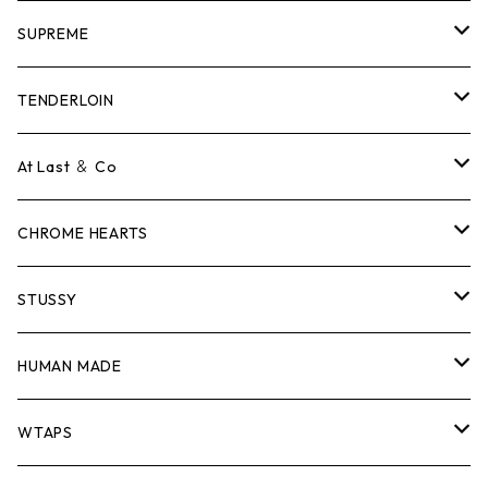
SUPREME
Tシャツ
TENDERLOIN
ロンTEE
Tシャツ
At Last ＆ Co
スウェット/ニット
ロンTEE
Tシャツ
CHROME HEARTS
シャツ
スウェット/ニット
ロンTEE
Tシャツ
STUSSY
ジャケット
シャツ
スウェット/ニット
ロンTEE
Tシャツ
HUMAN MADE
パンツ
ジャケット
シャツ
スウェット/ニット
ロンTEE
Tシャツ
WTAPS