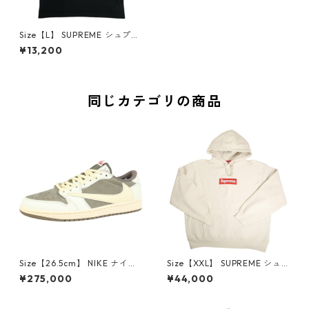
Size【L】 SUPREME シュプリ
ーム 21AW Crash Tee Black T
¥13,200
シャツ 黒 【新古品・未使用
品】 30005567
同じカテゴリの商品
Size【26.5cm】 NIKE ナイキ
Size【XXL】 SUPREME シュ
×Travis Scott AIR JORDAN 1
プリーム 24AW Box Logo Ho
¥275,000
¥44,000
LOW Reverse Mocha DM786
oded Sweatshirt Stone ボッ
6-162 スニーカー 茶 【新古
クスロゴパーカー クリーム
品・未使用品】 20780008
【新古品・未使用品】 20823