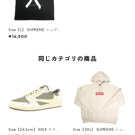
Size【L】 SUPREME シュプリ
ーム ×The North Face ×Ray
¥16,500
mond Pettibon 24AW S/S To
p Black Tシャツ 黒 【新古
品・未使用品】 30005571
同じカテゴリの商品
Size【26.5cm】 NIKE ナイキ
Size【XXL】 SUPREME シュ
×Travis Scott AIR JORDAN 1
プリーム 24AW Box Logo Ho