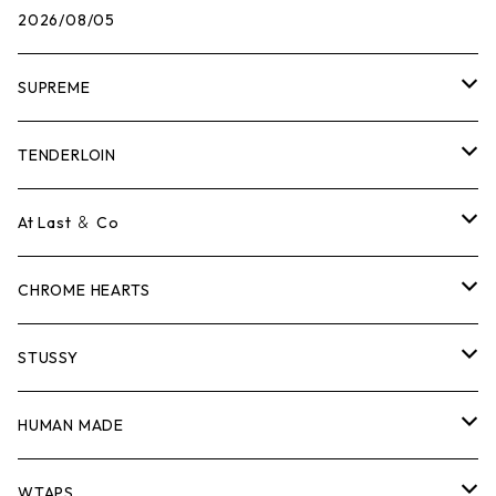
2026/08/05
SUPREME
Tシャツ
TENDERLOIN
ロンTEE
Tシャツ
At Last ＆ Co
スウェット/ニット
ロンTEE
Tシャツ
CHROME HEARTS
シャツ
スウェット/ニット
ロンTEE
Tシャツ
STUSSY
ジャケット
シャツ
スウェット/ニット
ロンTEE
Tシャツ
HUMAN MADE
パンツ
ジャケット
シャツ
スウェット/ニット
ロンTEE
Tシャツ
WTAPS