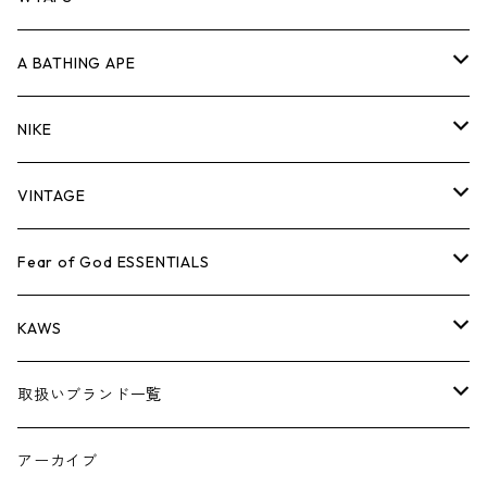
キャップ・ハット
パンツ
ジャケット
シャツ
スウェット/ニット
ロンT
Tシャツ
A BATHING APE
バッグ
キャップ・ハット
パンツ
ジャケット
シャツ
スウェット/ニット
ロンTEE
Tシャツ
NIKE
シューズ
バッグ
キャップ・ハット
パンツ
ジャケット
シャツ
スウェット/ニット
ロンTEE
シューズ
VINTAGE
AIR JORDAN 1
小物
シューズ
バッグ
キャップ・ハット
パンツ
ジャケット
シャツ
スウェット/ニット
アパレル・小物
Tシャツ
Fear of God ESSENTIALS
AIR JORDAN 3
コラボレーション
小物
シューズ
バッグ
キャップ・ハット
パンツ
ジャケット
シャツ
ロンTEE
Tシャツ
KAWS
AIR JORDAN 4
×THE NORTH FACE
シーズンアイテム
小物
シューズ
バッグ
キャップ
パンツ
ジャケット
スウェット/ニット
ロンTEE
アパレル
取扱いブランド一覧
AIR JORDAN 5
×COMME des GARCONS
26SS
BOX LOGOアイテム
小物
シューズ
バッグ
キャップ・ハット
パンツ
ジャケット
スウェット/ニット
小物
A
アーカイブ