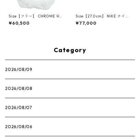
Size【フリー】 CHROME HEA
Size【27.0cm】 NIKE ナイキ
RTS クロム・ハーツ CH Cross
×Travis Scott AIR JORDAN 1
¥60,500
¥77,000
SINGLE Hoop Earring WHITE
LOW OG SP Muslin/Shy Pink
ピアス 白 【新古品・未使用
IQ7604-101 スニーカー ライ
品】 20830893
トピンク 【新古品・未使用
品】 30009628
Category
2026/08/09
2026/08/08
2026/08/07
2026/08/06