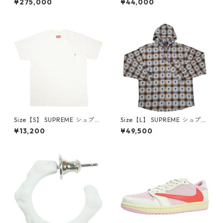
¥275,000
¥44,000
LOW Reverse Mocha DM786
oded Sweatshirt Stone ボッ
6-162 スニーカー 茶 【新古
クスロゴパーカー クリーム
品・未使用品】 20780008
【新古品・未使用品】 20823
462
Size【S】 SUPREME シュプリ
Size【L】 SUPREME シュプリ
ーム S/S Pocket Tee White T
ーム ×Number (N)ine 25FW
¥13,200
¥49,500
シャツ 白 【新古品・未使用
Hooded Flannel Shirt Blue
品】 20827285
長袖シャツ 青 【新古品・未使
用品】 20832641