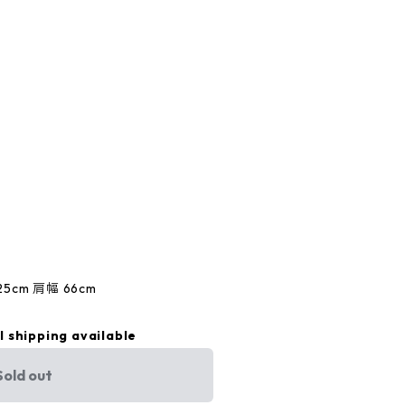
25cm 肩幅 66cm
l shipping available
Sold out