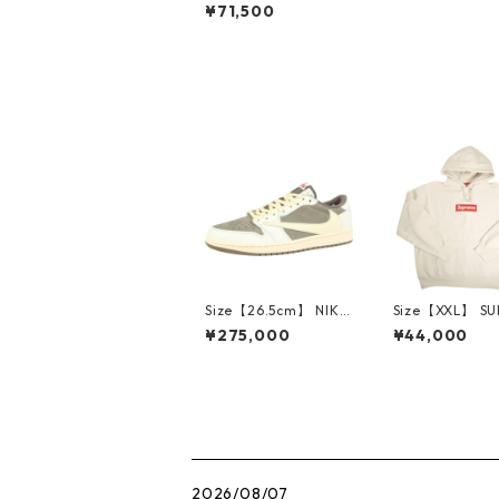
シュプリーム ×MM6 M
¥71,500
aison Margiela 26SS
Cotton Football Jers
ey Black フットボール
ジャージ 黒 【新古
品・未使用品】 2083
9601
Size【26.5cm】 NIKE
Size【XXL】 S
ナイキ ×Travis Scott
E シュプリーム 
¥275,000
¥44,000
AIR JORDAN 1 LOW
Box Logo Hood
Reverse Mocha DM7
eatshirt Ston
866-162 スニーカー
クスロゴパーカ
茶 【新古品・未使用
ーム 【新古品
品】 20780008
品】 20823462
2026/08/07