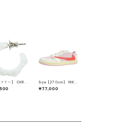
【フリー】 CHRO
Size【27.0cm】 NIKE
EARTS クロム・
ナイキ ×Travis Scott
,500
¥77,000
CH Cross SING
AIR JORDAN 1 LOW
op Earring WHI
OG SP Muslin/Shy Pi
ピアス 白 【新古
nk IQ7604-101 スニ
使用品】 2083
ーカー ライトピンク
【新古品・未使用品】
30009628