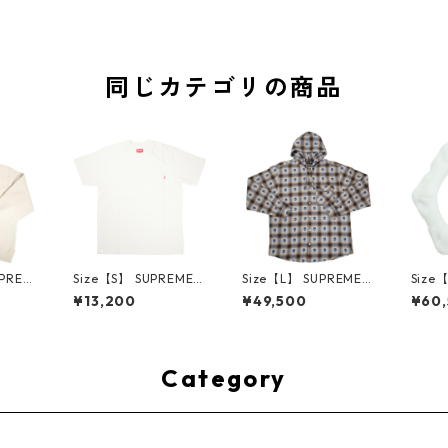
同じカテゴリの商品
UPREM
Size【S】 SUPREME
Size【L】 SUPREME
Size
24AW
シュプリーム S/S Poc
シュプリーム ×Numbe
ME H
¥13,200
¥49,500
¥60
ed Sw
ket Tee White Tシャ
r (N)ine 25FW Hoode
ハーツ 
e ボッ
ツ 白 【新古品・未使
d Flannel Shirt Blue
LE Ho
ー クリ
用品】 20827285
長袖シャツ 青 【新古
TE 
・未使用
品・未使用品】 2083
品・未
2641
0893
Category