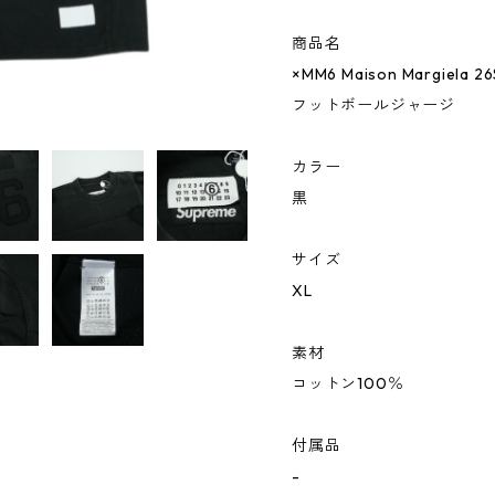
商品名
×MM6 Maison Margiela 26S
フットボールジャージ
カラー
黒
サイズ
XL
素材
コットン100％
付属品
-