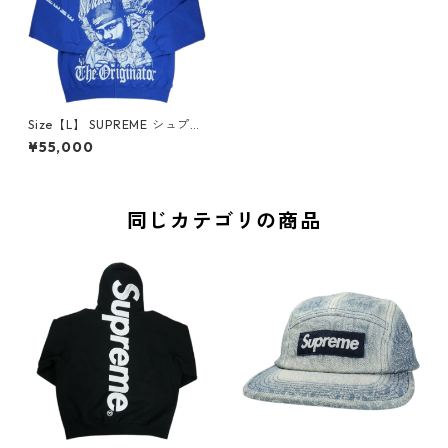
Size【L】 SUPREME シュプリ
ーム ×DJ Screw 26SS Zip Up
¥55,000
Hooded Sweatshirt Royal ジ
ップパーカー 青 【新古品・未
使用品】 20840676
同じカテゴリの商品