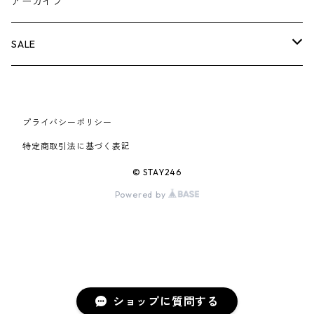
BOX LOGOアイテム
小物
シューズ
バッグ
キャップ・ハット
パンツ
ジャケット
スウェット/ニット
小物
A
アーカイブ
AIR JORDAN 6
×UNDERCOVER
25FW
パーカー/クルーネック
A BATHING APE
小物
小物
バッグ
キャップ・ハット
パンツ
シャツ
B
SALE
AIR JORDAN 11
×NIKE
25SS
ロンT
adidas
BBC
シューズ
バッグ
ジャケット
C
SUPREME
AIR FORCE 1
×VANS
24AW
Tシャツ
At Last ＆ Co
プライバシーポリシー
Bass Pro Shops
COOTIE PRODUCTIONS
ジャケット
小物
シューズ
パンツ
D
At Last ＆ Co
特定商取引法に基づく表記
AIR MAX
×Burberry
24SS
キャップ
ARC'TERYX
BEN DAVIS
Clarks
スウェット/パーカー
DESCENDANT
小物
キャップ
E
TENDERLOIN
© STAY246
AIR MORE UPTEMPO
Powered by
×Tiffany
23AW
ALICE HOLLYWOOD
BALENCIAGA
CHROME HEARTS
シャツ
drew house
EVANGELION:95
ジャケット
シャークアイテム
バッグ
F
CHROME HEARTS
AIR FOAMPOSITE
23SS
ASICS
Buffer
CHALLENGER
ロンT
Derby Of San Francisco
スウェット/パーカー
Fragment Design
Tシャツ
コラボレーション
シューズ
G
HUMAN MADE
BLAZER
22AW
Tシャツ
DEADLY DOLL
シャツ
Fear of God
ロンTEE
Girls Don't Cry
小物
H
WTAPS
ショップに質問する
DUNK