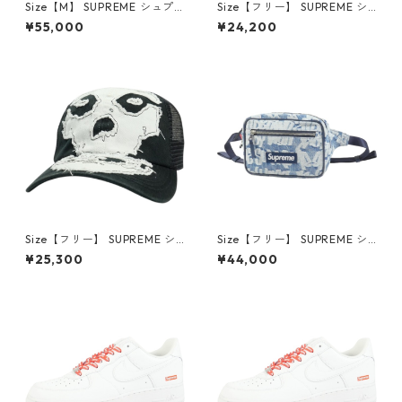
Size【M】 SUPREME シュプ
Size【フリー】 SUPREME シ
リーム Satin Applique Hoode
ュプリーム 26SS Stitched Ol
¥55,000
¥24,200
d Sweatshirt Black パーカー
d English Camp Cap Blue キ
黒 【中古品-良い】 3001469
ャンプキャップ インディゴ
9
【新古品・未使用品】 30014
619
Size【フリー】 SUPREME シ
Size【フリー】 SUPREME シ
ュプリーム ×The Misfits 26S
ュプリーム 22SS Fat Tip Jac
¥25,300
¥44,000
S Mesh Back 6-Panel Black
quard Denim Waist Bag Blu
キャップ 黒 【中古品-非常に
e ウエストバッグ インディゴ
良い】 30014698
【新古品・未使用品】 30014
607