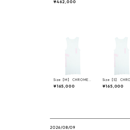
¥462,000
ツ ULTRA HEAVY FLE
ECE 7-11 PULL OVER
HOODIE GREY パー
カー 灰 【新古品・未
使用品】 20832686
Size【M】 CHROME
Size【S】 CHR
HEARTS クロム・ハー
EARTS クロム
¥165,000
¥165,000
ツ T BAR RIB TANK W
T BAR RIB TAN
HITE/PINK オンライン
TE/PINK オン
限定タンクトップ 白
定タンクトップ 
【新古品・未使用品】
【新古品・未使
30014706
30014707
2026/08/09