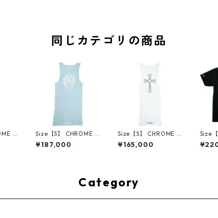
同じカテゴリの商品
OME H
Size【S】 CHROME H
Size【S】 CHROME H
Size
・ハーツ
EARTS クロム・ハーツ
EARTS クロム・ハーツ
HEA
¥187,000
¥165,000
¥22
K WHI
ONLINE EXCLUSIVE B
T-BAR CROSS RIB TA
ツ HO
ライン限
ABY BLUE RIB TANK
NK TOP WHITE タン
EE B
白
オンライン限定タンク
クトップ 白 【新古
LOW
用品】
トップ 水色 【新古
品・未使用品】 3001
【新
品・未使用品】 3001
4705
3001
Category
4704