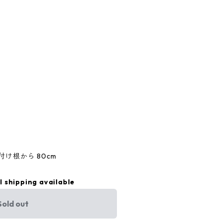
丈付け根から 80cm
l shipping available
Sold out