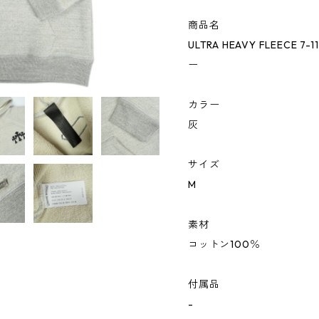
商品名
ULTRA HEAVY FLEECE 7-
ー
カラー
灰
サイズ
M
素材
コットン100％
付属品
-