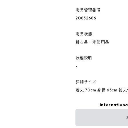
商品管理番号
20832686
商品状態
新古品・未使用品
状態説明
-
詳細サイズ
着丈 70cm 身幅 65cm 袖
Internationa