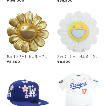
¥198,000
¥38,500
Series 2025 Dodgers Ohtan
kyo Series 2025 New Era 9T
i Jersey 大谷翔平ユニフォー
wenty Dodgers Strapback H
ム 白 【新古品・未使用品】 3
at キャップ 黒 【新古品・未
0008366
使用品】 30009618
Size【フリー】 村上隆 ムラカ
Size【フリー】 村上隆 ムラカ
ミタカシ Flower Key Chain G
ミタカシ Flower Key Chain
¥8,800
¥8,800
old フラワーキーホルダー 金
White/Yellowフラワーキーホ
【新古品・未使用品】 20836
ルダー 白黄 【新古品・未使用
613
品】 20836580