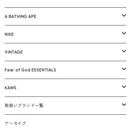
キャップ・ハット
パンツ
ジャケット
シャツ
スウェット/ニット
ロンT
Tシャツ
A BATHING APE
バッグ
キャップ・ハット
パンツ
ジャケット
シャツ
スウェット/ニット
ロンTEE
Tシャツ
NIKE
シューズ
バッグ
キャップ・ハット
パンツ
ジャケット
シャツ
スウェット/ニット
ロンTEE
シューズ
VINTAGE
AIR JORDAN 1
小物
シューズ
バッグ
キャップ・ハット
パンツ
ジャケット
シャツ
スウェット/ニット
アパレル・小物
Tシャツ
Fear of God ESSENTIALS
AIR JORDAN 3
コラボレーション
小物
シューズ
バッグ
キャップ・ハット
パンツ
ジャケット
シャツ
ロンTEE
Tシャツ
KAWS
AIR JORDAN 4
×THE NORTH FACE
シーズンアイテム
小物
シューズ
バッグ
キャップ
パンツ
ジャケット
スウェット/ニット
ロンTEE
アパレル
取扱いブランド一覧
AIR JORDAN 5
×COMME des GARCONS
26SS
BOX LOGOアイテム
小物
シューズ
バッグ
キャップ・ハット
パンツ
ジャケット
スウェット/ニット
小物
A
アーカイブ