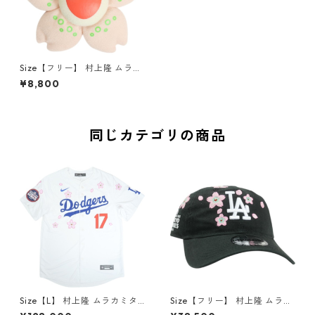
Size【フリー】 村上隆 ムラカ
ミタカシ SAKURA Key Chain
¥8,800
Pink フラワーキーホルダー ラ
イトピンク 【新古品・未使用
品】 20840550
同じカテゴリの商品
Size【L】 村上隆 ムラカミタ
Size【フリー】 村上隆 ムラカ
カシ ×MLB World Tour Tokyo
ミタカシ ×MLB World Tour To