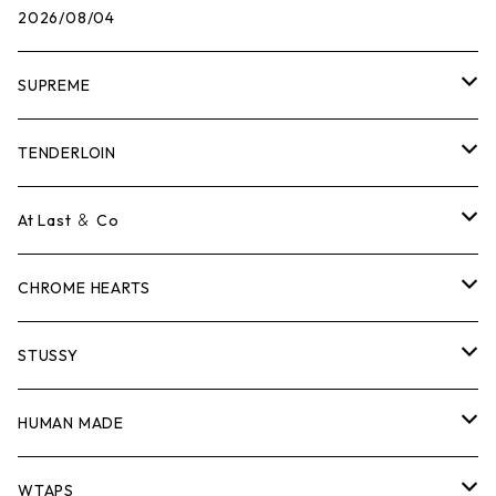
2026/08/04
SUPREME
Tシャツ
TENDERLOIN
ロンTEE
Tシャツ
At Last ＆ Co
スウェット/ニット
ロンTEE
Tシャツ
CHROME HEARTS
シャツ
スウェット/ニット
ロンTEE
Tシャツ
STUSSY
ジャケット
シャツ
スウェット/ニット
ロンTEE
Tシャツ
HUMAN MADE
パンツ
ジャケット
シャツ
スウェット/ニット
ロンTEE
Tシャツ
WTAPS