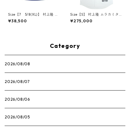
Size【7 5/8(XL)】 村上隆 ム
Size【S】 村上隆 ムラカミタ
ラカミタカシ ×MLB World To
カシ ×MLB World Tour Tokyo
¥38,500
¥275,000
ur Tokyo Series 2025 New E
Series 2025 Dodgers Kanji
ra 59Fifty Dodgers Strapba
Ohtani Jersey 大谷翔平ユニ
ck Hat キャップ 青 【新古
フォーム 白 【新古品・未使用
品・未使用品】 30010168
品】 30008367
Category
2026/08/08
2026/08/07
2026/08/06
2026/08/05