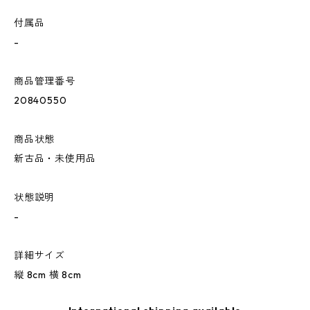
付属品
-
商品管理番号
20840550
商品状態
新古品・未使用品
状態説明
-
詳細サイズ
縦 8cm 横 8cm