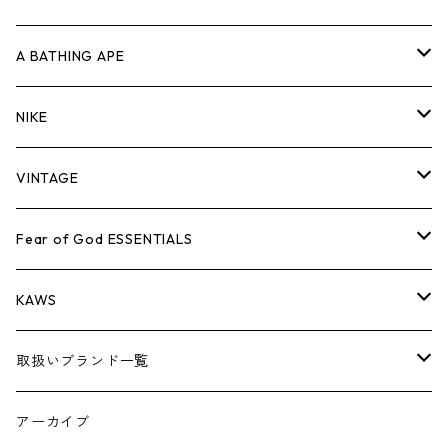
キャップ・ハット
パンツ
ジャケット
シャツ
スウェット/ニット
ロンT
Tシャツ
A BATHING APE
バッグ
キャップ・ハット
パンツ
ジャケット
シャツ
スウェット/ニット
ロンTEE
Tシャツ
NIKE
シューズ
バッグ
キャップ・ハット
パンツ
ジャケット
シャツ
スウェット/ニット
ロンTEE
シューズ
VINTAGE
AIR JORDAN 1
小物
シューズ
バッグ
キャップ・ハット
パンツ
ジャケット
シャツ
スウェット/ニット
アパレル・小物
Tシャツ
Fear of God ESSENTIALS
AIR JORDAN 3
コラボレーション
小物
シューズ
バッグ
キャップ・ハット
パンツ
ジャケット
シャツ
ロンTEE
Tシャツ
KAWS
AIR JORDAN 4
×THE NORTH FACE
シーズンアイテム
小物
シューズ
バッグ
キャップ
パンツ
ジャケット
スウェット/ニット
ロンTEE
アパレル
取扱いブランド一覧
AIR JORDAN 5
×COMME des GARCONS
26SS
BOX LOGOアイテム
小物
シューズ
バッグ
キャップ・ハット
パンツ
ジャケット
スウェット/ニット
小物
A
アーカイブ