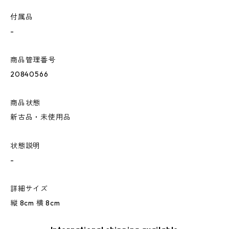
付属品
-
商品管理番号
20840566
商品状態
新古品・未使用品
状態説明
-
詳細サイズ
縦 8cm 横 8cm