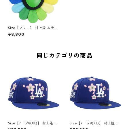
Size【フリー】 村上隆 ムラカ
ミタカシ Flower Key Chain
¥8,800
Multicolor/Black フラワーキ
ーホルダー マルチ 【新古品・
未使用品】 20840566
同じカテゴリの商品
Size【7 5/8(XL)】 村上隆 ム
Size【7 5/8(XL)】 村上隆 ム
ラカミタカシ ×MLB World To
ラカミタカシ ×MLB World To