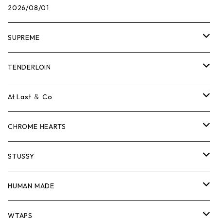
2026/08/01
SUPREME
Tシャツ
TENDERLOIN
ロンTEE
Tシャツ
At Last ＆ Co
スウェット/ニット
ロンTEE
Tシャツ
CHROME HEARTS
シャツ
スウェット/ニット
ロンTEE
Tシャツ
STUSSY
ジャケット
シャツ
スウェット/ニット
ロンTEE
Tシャツ
HUMAN MADE
パンツ
ジャケット
シャツ
スウェット/ニット
ロンTEE
Tシャツ
WTAPS