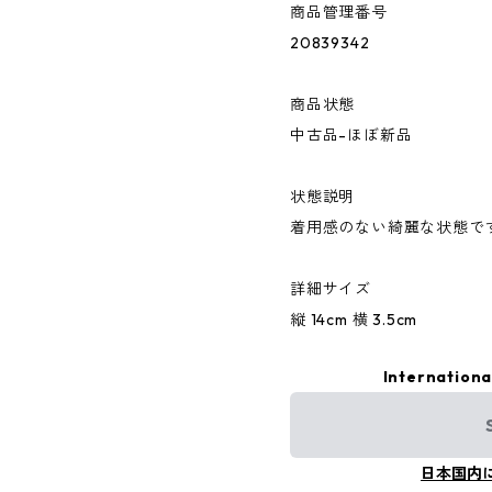
商品管理番号
20839342
商品状態
中古品-ほぼ新品
状態説明
着用感のない綺麗な状態で
詳細サイズ
縦 14cm 横 3.5cm
Internationa
日本国内