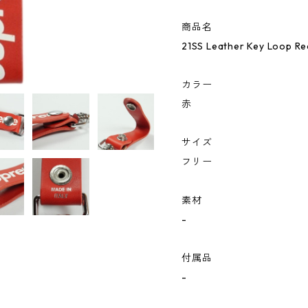
商品名
21SS Leather Key Loo
カラー
赤
サイズ
フリー
素材
-
付属品
-