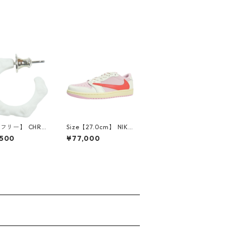
【フリー】 CHRO
Size【27.0cm】 NIKE
EARTS クロム・
ナイキ ×Travis Scott
,500
¥77,000
CH Cross SING
AIR JORDAN 1 LOW
op Earring WHI
OG SP Muslin/Shy Pi
ピアス 白 【新古
nk IQ7604-101 スニ
使用品】 2083
ーカー ライトピンク
【新古品・未使用品】
30009628