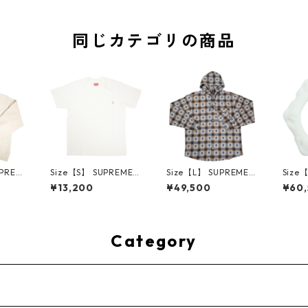
同じカテゴリの商品
UPREM
Size【S】 SUPREME
Size【L】 SUPREME
Size
24AW
シュプリーム S/S Poc
シュプリーム ×Numbe
ME H
¥13,200
¥49,500
¥60
ed Sw
ket Tee White Tシャ
r (N)ine 25FW Hoode
ハーツ 
e ボッ
ツ 白 【新古品・未使
d Flannel Shirt Blue
LE Ho
ー クリ
用品】 20827285
長袖シャツ 青 【新古
TE 
・未使用
品・未使用品】 2083
品・未
2641
0893
Category