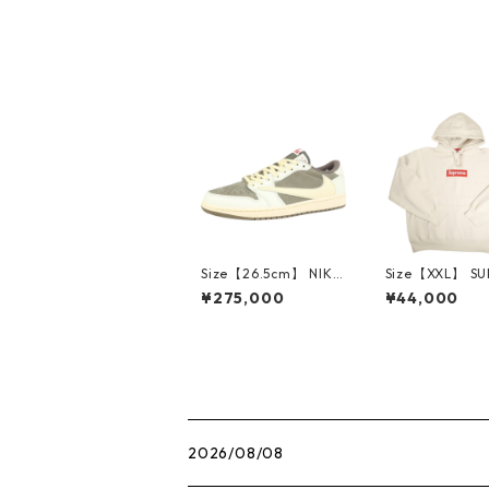
Red キーホルダー 赤
【中古品-ほぼ新品】
20839342
Size【26.5cm】 NIKE
Size【XXL】 S
ナイキ ×Travis Scott
E シュプリーム 
¥275,000
¥44,000
AIR JORDAN 1 LOW
Box Logo Hood
Reverse Mocha DM7
eatshirt Ston
866-162 スニーカー
クスロゴパーカ
茶 【新古品・未使用
ーム 【新古品
品】 20780008
品】 20823462
2026/08/08