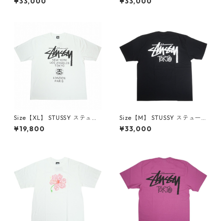
¥33,000
¥33,000
Y 東京限定Tシャツ 紺 【新古
KI 東京限定Tシャツ ベージュ
品・未使用品】 30014424
【新古品・未使用品】 30014
425
Size【XL】 STUSSY ステュー
Size【M】 STUSSY ステュー
シー 25SS WORLD TOUR TEE
シー STOCK TOKYO TEE BLA
¥19,800
¥33,000
WHITE Tシャツ 白 【中古品-
CK 東京限定Tシャツ 黒 【新古
良い】 20818987
品・未使用品】 30013289