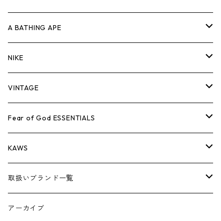
キャップ・ハット
パンツ
ジャケット
シャツ
スウェット/ニット
ロンT
Tシャツ
A BATHING APE
バッグ
キャップ・ハット
パンツ
ジャケット
シャツ
スウェット/ニット
ロンTEE
Tシャツ
NIKE
シューズ
バッグ
キャップ・ハット
パンツ
ジャケット
シャツ
スウェット/ニット
ロンTEE
シューズ
VINTAGE
AIR JORDAN 1
小物
シューズ
バッグ
キャップ・ハット
パンツ
ジャケット
シャツ
スウェット/ニット
アパレル・小物
Tシャツ
Fear of God ESSENTIALS
AIR JORDAN 3
コラボレーション
小物
シューズ
バッグ
キャップ・ハット
パンツ
ジャケット
シャツ
ロンTEE
Tシャツ
KAWS
AIR JORDAN 4
×THE NORTH FACE
シーズンアイテム
小物
シューズ
バッグ
キャップ
パンツ
ジャケット
スウェット/ニット
ロンTEE
アパレル
取扱いブランド一覧
AIR JORDAN 5
×COMME des GARCONS
26SS
BOX LOGOアイテム
小物
シューズ
バッグ
キャップ・ハット
パンツ
ジャケット
スウェット/ニット
小物
A
アーカイブ