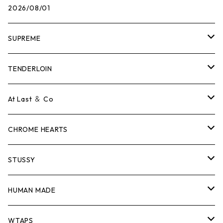
2026/08/01
SUPREME
Tシャツ
TENDERLOIN
ロンTEE
Tシャツ
At Last ＆ Co
スウェット/ニット
ロンTEE
Tシャツ
CHROME HEARTS
シャツ
スウェット/ニット
ロンTEE
Tシャツ
STUSSY
ジャケット
シャツ
スウェット/ニット
ロンTEE
Tシャツ
HUMAN MADE
パンツ
ジャケット
シャツ
スウェット/ニット
ロンTEE
Tシャツ
WTAPS