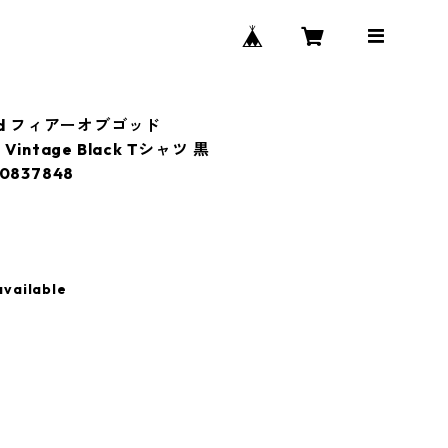
 God フィアーオブゴッド
ee Vintage Black Tシャツ 黒
837848
available