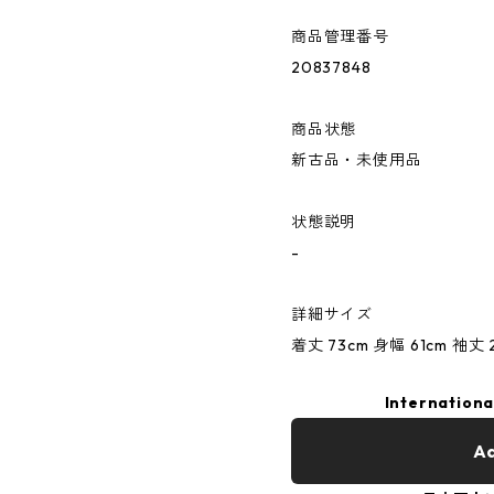
商品管理番号
20837848
商品状態
新古品・未使用品
状態説明
-
詳細サイズ
着丈 73cm 身幅 61cm 袖丈 2
Internationa
Ad