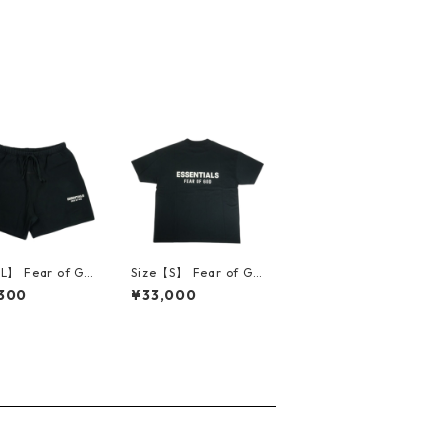
L】 Fear of Go
Size【S】 Fear of Go
ィアーオブゴッド
d フィアーオブゴッド
300
¥33,000
tials SS26 Clas
ESSENTIALS Classic S
weatshort Vinta
hort Sleeve Tee Jet
lack スウェット
Black Tシャツ 黒 【新
ツ 黒 【新古
古品・未使用品】 30
使用品】 3001
010195