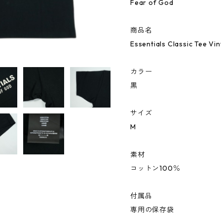
Fear of God
商品名
Essentials Classic Tee 
カラー
黒
サイズ
M
素材
コットン100％
付属品
専用の保存袋