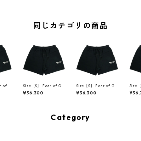
同じカテゴリの商品
 of G
Size【S】 Fear of Go
Size【S】 Fear of Go
Size【
ブゴッ
d フィアーオブゴッド
d フィアーオブゴッド
d フ
¥36,300
¥36,300
¥36,
S26 Cl
Essentials SS26 Clas
Essentials SS26 Clas
Essen
rt Vin
sic Sweatshort Vinta
sic Sweatshort Vinta
sic S
スウェッ
ge Black スウェット
ge Black スウェット
ge B
【新古
ショーツ 黒 【新古
ショーツ 黒 【新古
ショー
001
品・未使用品】 3001
品・未使用品】 3001
品・未
Category
4525
4527
4528