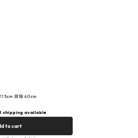
1.5cm 肩幅 60cm
l shipping available
d to cart