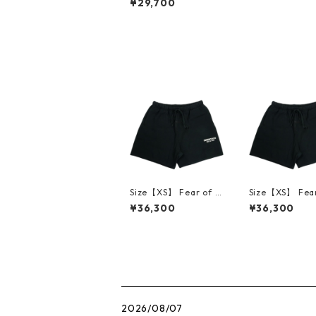
¥29,700
ド Essentials Classic
Tee Vintage Black T
シャツ 黒 【新古品・
未使用品】 20837848
Size【XS】 Fear of G
Size【XS】 Fear
od フィアーオブゴッ
od フィアーオ
¥36,300
¥36,300
ド Essentials SS26 Cl
ド Essentials S
assic Sweatshort Vin
assic Sweatsho
tage Black スウェッ
tage Black 
トショーツ 黒 【新古
トショーツ 黒 
品・未使用品】 3001
品・未使用品】 3
4524
4526
2026/08/07