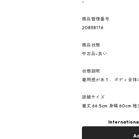
-
商品管理番号
20838176
商品状態
中古品-良い
状態説明
着用感があり、ボディ全体
詳細サイズ
着丈 66.5cm 身幅 60cm 袖丈
Internationa
Ad