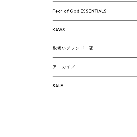
AIR JORDAN 1
小物
シューズ
バッグ
キャップ・ハット
パンツ
ジャケット
シャツ
スウェット/ニット
アパレル・小物
Tシャツ
Fear of God ESSENTIALS
AIR JORDAN 3
コラボレーション
小物
シューズ
バッグ
キャップ・ハット
パンツ
ジャケット
シャツ
ロンTEE
Tシャツ
KAWS
AIR JORDAN 4
×THE NORTH FACE
シーズンアイテム
小物
シューズ
バッグ
キャップ
パンツ
ジャケット
スウェット/ニット
ロンTEE
アパレル
取扱いブランド一覧
AIR JORDAN 5
×COMME des GARCONS
26SS
BOX LOGOアイテム
小物
シューズ
バッグ
キャップ・ハット
パンツ
ジャケット
スウェット/ニット
小物
A
アーカイブ
AIR JORDAN 6
×UNDERCOVER
25FW
パーカー/クルーネック
A BATHING APE
小物
小物
バッグ
キャップ・ハット
パンツ
シャツ
B
SALE
AIR JORDAN 11
×NIKE
25SS
ロンT
adidas
BBC
シューズ
バッグ
ジャケット
C
SUPREME
AIR FORCE 1
×VANS
24AW
Tシャツ
At Last ＆ Co
Bass Pro Shops
COOTIE PRODUCTIONS
ジャケット
小物
シューズ
パンツ
D
At Last ＆ Co
AIR MAX
×Burberry
24SS
キャップ
ARC'TERYX