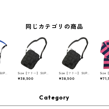
同じカテゴリの商品
SUPR
Size【フリー】 SUPR
Size【フリー】 SUPR
Size
ム 23
EME シュプリーム 24
EME シュプリーム 24
シュプ
¥38,500
¥38,500
¥71,
ag Blu
SS Woven Shoulder B
SS Woven Shoulder B
tina 
グ 青
ag Black ショルダー
ag Black ショルダー
SS Ru
用品】
バッグ 黒 【新古品・
バッグ 黒 【新古品・
ビーシ
未使用品】 30014497
未使用品】 30014498
【新
3001
Category