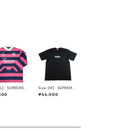
【L】 SUPREME
Size【M】 SUPREME
リーム ×La Mar
シュプリーム 23AW B
500
¥44,000
×Jacob & Co 26
ox Logo Tee Black T
gby Stripe ラグ
シャツ 黒 【新古品・
ャツ ピンク
未使用品】 30013836
古品・未使用品】
4173