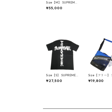
Size【M】 SUPREME
シュプリーム 17AW Bo
¥55,000
x Logo Hooded Swea
tshirt Magenta ボッ
クスロゴパーカー ピン
ク 【中古品-良い】 2
0838176
Size【S】 SUPREME
Size【フリー】 
シュプリーム ×Thrash
EME シュプリー
¥27,500
¥19,800
er 24AW Cross Tee B
AW Shoulder B
lack Tシャツ 黒 【新
e ショルダーバッ
古品・未使用品】 30
【新古品・未使
014435
30014426