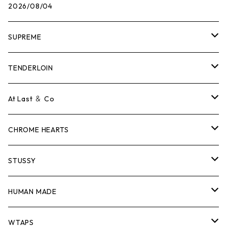
2026/08/04
SUPREME
Tシャツ
TENDERLOIN
ロンTEE
Tシャツ
At Last ＆ Co
スウェット/ニット
ロンTEE
Tシャツ
CHROME HEARTS
シャツ
スウェット/ニット
ロンTEE
Tシャツ
STUSSY
ジャケット
シャツ
スウェット/ニット
ロンTEE
Tシャツ
HUMAN MADE
パンツ
ジャケット
シャツ
スウェット/ニット
ロンTEE
Tシャツ
WTAPS