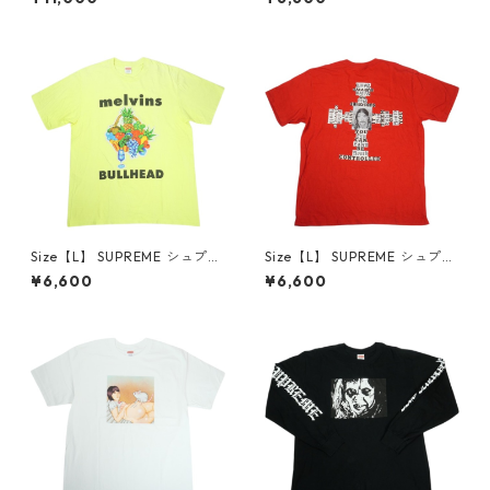
p White Tシャツ 白 【中古品-
Tee Black Tシャツ 黒 【中古
良い】 30014668
品-良い】 30014669
Size【L】 SUPREME シュプリ
Size【L】 SUPREME シュプリ
ーム 24SS Melvins Bullhead
ーム 25FW Dash Snow Tee R
¥6,600
¥6,600
Tee Fluorescent Yellow Tシ
ed Tシャツ 赤 【中古品-良
ャツ 黄 【中古品-良い】 300
い】 30014671
14670