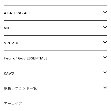
キャップ・ハット
パンツ
ジャケット
シャツ
スウェット/ニット
ロンT
Tシャツ
A BATHING APE
バッグ
キャップ・ハット
パンツ
ジャケット
シャツ
スウェット/ニット
ロンTEE
Tシャツ
NIKE
シューズ
バッグ
キャップ・ハット
パンツ
ジャケット
シャツ
スウェット/ニット
ロンTEE
シューズ
VINTAGE
AIR JORDAN 1
小物
シューズ
バッグ
キャップ・ハット
パンツ
ジャケット
シャツ
スウェット/ニット
アパレル・小物
Tシャツ
Fear of God ESSENTIALS
AIR JORDAN 3
コラボレーション
小物
シューズ
バッグ
キャップ・ハット
パンツ
ジャケット
シャツ
ロンTEE
Tシャツ
KAWS
AIR JORDAN 4
×THE NORTH FACE
シーズンアイテム
小物
シューズ
バッグ
キャップ
パンツ
ジャケット
スウェット/ニット
ロンTEE
アパレル
取扱いブランド一覧
AIR JORDAN 5
×COMME des GARCONS
26SS
BOX LOGOアイテム
小物
シューズ
バッグ
キャップ・ハット
パンツ
ジャケット
スウェット/ニット
小物
A
アーカイブ