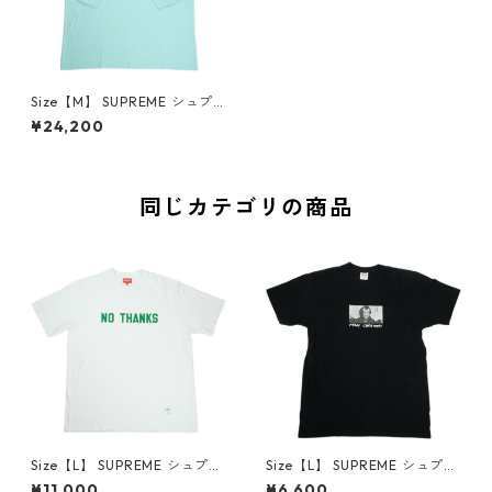
Size【M】 SUPREME シュプ
リーム 26SS Small Box L/S Te
¥24,200
e Cyan ロンT 水色 【新古品・
未使用品】 20837974
同じカテゴリの商品
Size【L】 SUPREME シュプリ
Size【L】 SUPREME シュプリ
ーム 21FW No Thanks S/S To
ーム 15AW Merry Christmas
¥11,000
¥6,600