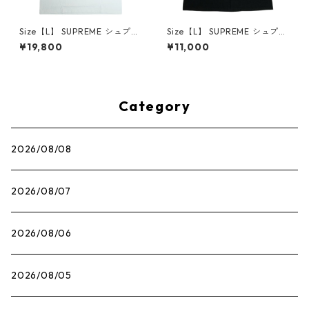
Size【L】 SUPREME シュプリ
Size【L】 SUPREME シュプリ
ーム 25SS Mouse Tee White
ーム ×The Exorcist 25FW Mo
¥19,800
¥11,000
Tシャツ 白 【新古品・未使用
ther L/S Tee Black ロンT 黒
品】 30014661
【中古品-良い】 30014666
Category
2026/08/08
2026/08/07
2026/08/06
2026/08/05