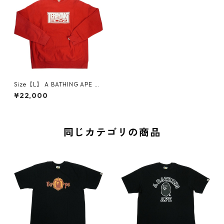
Size【L】 A BATHING APE ア
ベイシング エイプ ×TERIYAKI
¥22,000
BOYS CREWNECK SWEATSHI
RT RED クルーネックスウェッ
ト 赤 【中古品-良い】 208381
51
同じカテゴリの商品