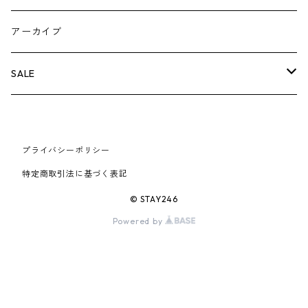
AIR JORDAN 5
×COMME des GARCONS
26SS
BOX LOGOアイテム
小物
シューズ
バッグ
キャップ・ハット
パンツ
ジャケット
スウェット/ニット
小物
A
アーカイブ
AIR JORDAN 6
×UNDERCOVER
25FW
パーカー/クルーネック
A BATHING APE
小物
小物
バッグ
キャップ・ハット
パンツ
シャツ
B
SALE
AIR JORDAN 11
×NIKE
25SS
ロンT
adidas
BBC
シューズ
バッグ
ジャケット
C
SUPREME
AIR FORCE 1
×VANS
24AW
Tシャツ
At Last ＆ Co
プライバシーポリシー
Bass Pro Shops
COOTIE PRODUCTIONS
ジャケット
小物
シューズ
パンツ
D
At Last ＆ Co
特定商取引法に基づく表記
AIR MAX
×Burberry
24SS
キャップ
ARC'TERYX
BEN DAVIS
Clarks
スウェット/パーカー
DESCENDANT
小物
キャップ
E
TENDERLOIN
© STAY246
AIR MORE UPTEMPO
Powered by
×Tiffany
23AW
ALICE HOLLYWOOD
BALENCIAGA
CHROME HEARTS
シャツ
drew house
EVANGELION:95
ジャケット
シャークアイテム
バッグ
F
CHROME HEARTS
AIR FOAMPOSITE
23SS
ASICS
Buffer
CHALLENGER
ロンT
Derby Of San Francisco
スウェット/パーカー
Fragment Design
Tシャツ
コラボレーション
シューズ
G
HUMAN MADE
BLAZER
22AW