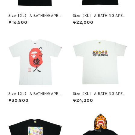
Size【XL】 A BATHING APE
Size【XL】 A BATHING APE
ア ベイシング エイプ BAPE O
ア ベイシング エイプ HAND D
¥16,500
¥22,000
LD ENGLISH TEE BLACK Tシ
RAWN OUTLINE COLLEGE R
ャツ 黒 【新古品・未使用品】
ELAXED FIT TEE BLACK Tシ
30014617
ャツ 黒 【新古品・未使用品】
30014618
Size【XL】 A BATHING APE
Size【XL】 A BATHING APE
ア ベイシング エイプ 26SS AP
ア ベイシング エイプ ×TERIY
¥30,800
¥24,200
E HEAD SEAL TEE WHITE 日
AKI BOYZ FACE LOGO TEE T
本限定Tシャツ 白 【新古品・
シャツ 白 【中古品-ほぼ新
未使用品】 30014616
品】 30014448