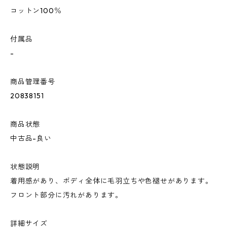
コットン100％
付属品
-
商品管理番号
20838151
商品状態
中古品-良い
状態説明
着用感があり、ボディ全体に毛羽立ちや色褪せがあります。
フロント部分に汚れがあります。
詳細サイズ