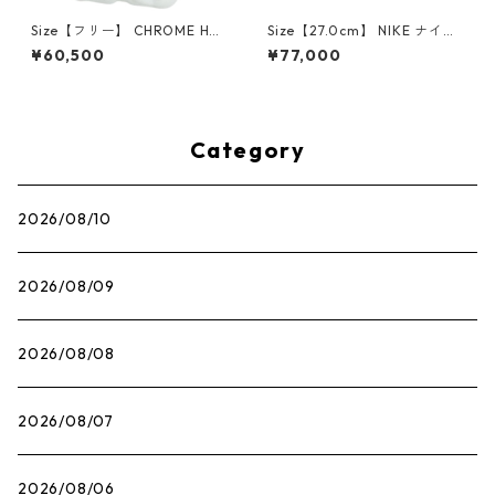
Size【フリー】 CHROME HEA
Size【27.0cm】 NIKE ナイキ
RTS クロム・ハーツ CH Cross
×Travis Scott AIR JORDAN 1
¥60,500
¥77,000
SINGLE Hoop Earring WHITE
LOW OG SP Muslin/Shy Pink
ピアス 白 【新古品・未使用
IQ7604-101 スニーカー ライ
品】 20830893
トピンク 【新古品・未使用
品】 30009628
Category
2026/08/10
2026/08/09
2026/08/08
2026/08/07
2026/08/06