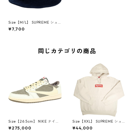
Size【M/L】 SUPREME シュ
プリーム 15SS Corduroy Crus
¥7,700
her Navy クラッシャーハット
紺 【中古品-ほぼ新品】 2083
7910
同じカテゴリの商品
Size【26.5cm】 NIKE ナイキ
Size【XXL】 SUPREME シュ
×Travis Scott AIR JORDAN 1
プリーム 24AW Box Logo Ho
¥275,000
¥44,000
LOW Reverse Mocha DM786
oded Sweatshirt Stone ボッ