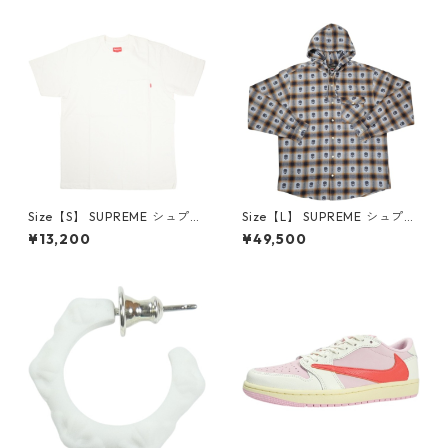
6-162 スニーカー 茶 【新古
クスロゴパーカー クリーム
品・未使用品】 20780008
【新古品・未使用品】 20823
462
Size【S】 SUPREME シュプリ
Size【L】 SUPREME シュプリ
ーム S/S Pocket Tee White T
ーム ×Number (N)ine 25FW
¥13,200
¥49,500
シャツ 白 【新古品・未使用
Hooded Flannel Shirt Blue
品】 20827285
長袖シャツ 青 【新古品・未使
用品】 20832641