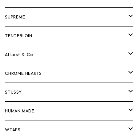
SUPREME
Tシャツ
TENDERLOIN
ロンTEE
Tシャツ
At Last ＆ Co
スウェット/ニット
ロンTEE
Tシャツ
CHROME HEARTS
シャツ
スウェット/ニット
ロンTEE
Tシャツ
STUSSY
ジャケット
シャツ
スウェット/ニット
ロンTEE
Tシャツ
HUMAN MADE
パンツ
ジャケット
シャツ
スウェット/ニット
ロンTEE
Tシャツ
WTAPS