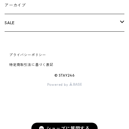
AIR JORDAN 5
×COMME des GARCONS
26SS
BOX LOGOアイテム
小物
シューズ
バッグ
キャップ・ハット
パンツ
ジャケット
スウェット/ニット
小物
A
アーカイブ
AIR JORDAN 6
×UNDERCOVER
25FW
パーカー/クルーネック
A BATHING APE
小物
小物
バッグ
キャップ・ハット
パンツ
シャツ
B
SALE
AIR JORDAN 11
×NIKE
25SS
ロンT
adidas
BBC
シューズ
バッグ
ジャケット
C
SUPREME
AIR FORCE 1
×VANS
24AW
Tシャツ
At Last ＆ Co
プライバシーポリシー
Bass Pro Shops
COOTIE PRODUCTIONS
ジャケット
小物
シューズ
パンツ
D
At Last ＆ Co
特定商取引法に基づく表記
AIR MAX
×Burberry
24SS
キャップ
ARC'TERYX
BEN DAVIS
Clarks
スウェット/パーカー
DESCENDANT
小物
キャップ
E
TENDERLOIN
© STAY246
AIR MORE UPTEMPO
Powered by
×Tiffany
23AW
ALICE HOLLYWOOD
BALENCIAGA
CHROME HEARTS
シャツ
drew house
EVANGELION:95
ジャケット
シャークアイテム
バッグ
F
CHROME HEARTS
AIR FOAMPOSITE
23SS
ASICS
Buffer
CHALLENGER
ロンT
Derby Of San Francisco
スウェット/パーカー
Fragment Design
Tシャツ
コラボレーション
シューズ
G
HUMAN MADE
BLAZER
22AW
Tシャツ
DEADLY DOLL
シャツ
Fear of God
ロンTEE
Girls Don't Cry
小物
H
WTAPS
ショップに質問する