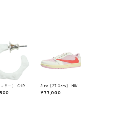
【フリー】 CHRO
Size【27.0cm】 NIKE
EARTS クロム・
ナイキ ×Travis Scott
,500
¥77,000
CH Cross SING
AIR JORDAN 1 LOW
op Earring WHI
OG SP Muslin/Shy Pi
ピアス 白 【新古
nk IQ7604-101 スニ
使用品】 2083
ーカー ライトピンク
【新古品・未使用品】
30009628