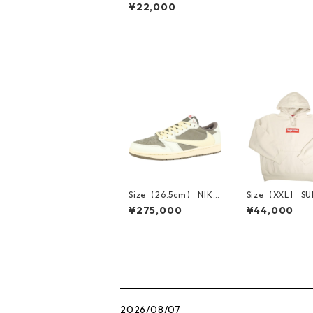
EME シュプリーム 26
¥22,000
SS GORE-TEX Camp
Cap Mossy Oak Coun
try DNA Camo キャン
プキャップ 緑 【新古
品・未使用品】 20837
600
Size【26.5cm】 NIKE
Size【XXL】 S
ナイキ ×Travis Scott
E シュプリーム 
¥275,000
¥44,000
AIR JORDAN 1 LOW
Box Logo Hood
Reverse Mocha DM7
eatshirt Ston
866-162 スニーカー
クスロゴパーカ
茶 【新古品・未使用
ーム 【新古品
品】 20780008
品】 20823462
2026/08/07