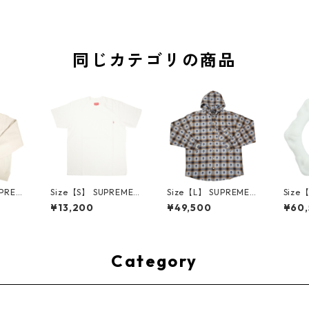
同じカテゴリの商品
UPREM
Size【S】 SUPREME
Size【L】 SUPREME
Size
24AW
シュプリーム S/S Poc
シュプリーム ×Numbe
ME H
¥13,200
¥49,500
¥60
ed Sw
ket Tee White Tシャ
r (N)ine 25FW Hoode
ハーツ 
e ボッ
ツ 白 【新古品・未使
d Flannel Shirt Blue
LE Ho
ー クリ
用品】 20827285
長袖シャツ 青 【新古
TE 
・未使用
品・未使用品】 2083
品・未
2641
0893
Category