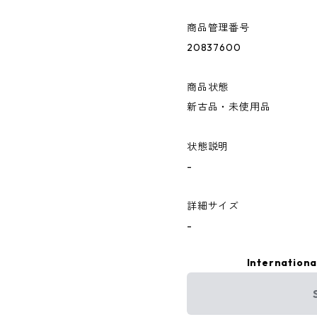
商品管理番号
20837600
商品状態
新古品・未使用品
状態説明
-
詳細サイズ
-
Internationa