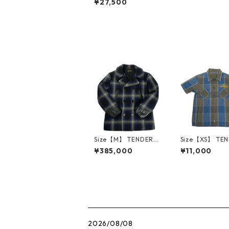
¥27,500
P-T3 REVERSIBLE TE
E RED/GOLD リバー
シブルTシャツ 赤 【新
古品・未使用品】 208
36467
Size【M】 TENDERL
Size【XS】 TE
OIN テンダーロイン 0
OIN テンダーロ
¥385,000
¥11,000
9AW T-PEA COAT T-
-POLY SHT S/S
RAILCOAT Pコート ジ
GRAY 半袖シャ
ャケット 紺 【中古品-
【中古品-良い】 
良い】 30014423
2327
2026/08/08