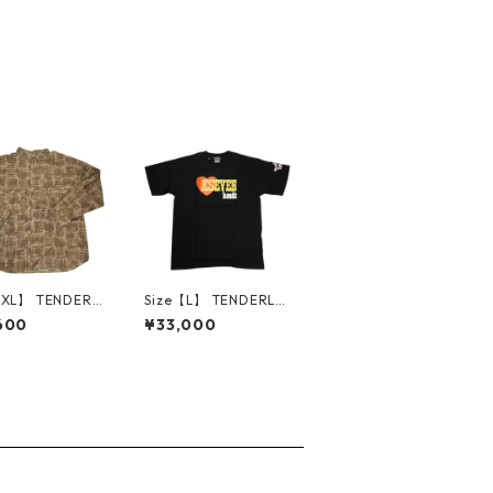
【XL】 TENDERL
Size【L】 TENDERLOI
 テンダーロイン S
N テンダーロイン K7H
600
¥33,000
SHT PRINT AS
EADZ TEE SHIRTS BLA
 長袖シャツ カーキ
CK Tシャツ 黒 【新古
品-非常に良
品・未使用品】 2083
0009324
6386