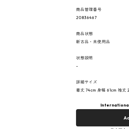
商品管理番号
20836467
商品状態
新古品・未使用品
状態説明
-
詳細サイズ
着丈 74cm 身幅 61cm 袖丈 2
Internationa
Ad