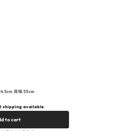
4.5cm 肩幅 55cm
l shipping available
d to cart