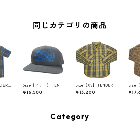
同じカテゴリの商品
NDERL
Size【フリー】 TEND
Size【XS】 TENDERL
Size
イン T
ERLOIN テンダーロイ
OIN テンダーロイン T
OIN
¥16,500
¥13,200
¥17,
 BLUE/
ン 直営店限定CAP 69
-HEAVY FLANNEL SH
TAND 
ツ 青
CHARCOAL/BLUE キ
T 長袖シャツ 黄 【中
L/S
3001
ャップ チャコール
古品-良い】 3001057
【中古
【中古品-良い】 300
4
い】 3
08351
Category