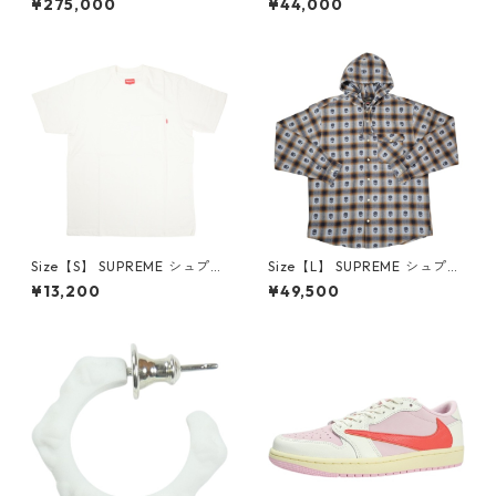
¥275,000
¥44,000
LOW Reverse Mocha DM786
oded Sweatshirt Stone ボッ
6-162 スニーカー 茶 【新古
クスロゴパーカー クリーム
品・未使用品】 20780008
【新古品・未使用品】 20823
462
Size【S】 SUPREME シュプリ
Size【L】 SUPREME シュプリ
ーム S/S Pocket Tee White T
ーム ×Number (N)ine 25FW
¥13,200
¥49,500
シャツ 白 【新古品・未使用
Hooded Flannel Shirt Blue
品】 20827285
長袖シャツ 青 【新古品・未使
用品】 20832641