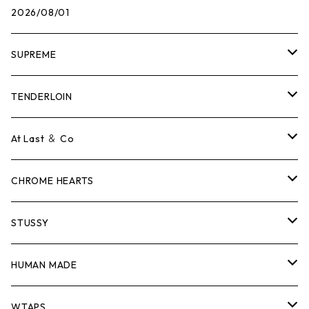
2026/08/01
SUPREME
Tシャツ
TENDERLOIN
ロンTEE
Tシャツ
At Last ＆ Co
スウェット/ニット
ロンTEE
Tシャツ
CHROME HEARTS
シャツ
スウェット/ニット
ロンTEE
Tシャツ
STUSSY
ジャケット
シャツ
スウェット/ニット
ロンTEE
Tシャツ
HUMAN MADE
パンツ
ジャケット
シャツ
スウェット/ニット
ロンTEE
Tシャツ
WTAPS