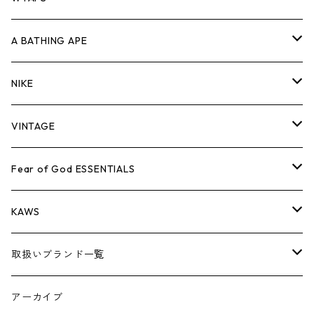
キャップ・ハット
パンツ
ジャケット
シャツ
スウェット/ニット
ロンT
Tシャツ
A BATHING APE
バッグ
キャップ・ハット
パンツ
ジャケット
シャツ
スウェット/ニット
ロンTEE
Tシャツ
NIKE
シューズ
バッグ
キャップ・ハット
パンツ
ジャケット
シャツ
スウェット/ニット
ロンTEE
シューズ
VINTAGE
AIR JORDAN 1
小物
シューズ
バッグ
キャップ・ハット
パンツ
ジャケット
シャツ
スウェット/ニット
アパレル・小物
Tシャツ
Fear of God ESSENTIALS
AIR JORDAN 3
コラボレーション
小物
シューズ
バッグ
キャップ・ハット
パンツ
ジャケット
シャツ
ロンTEE
Tシャツ
KAWS
AIR JORDAN 4
×THE NORTH FACE
シーズンアイテム
小物
シューズ
バッグ
キャップ
パンツ
ジャケット
スウェット/ニット
ロンTEE
アパレル
取扱いブランド一覧
AIR JORDAN 5
×COMME des GARCONS
26SS
BOX LOGOアイテム
小物
シューズ
バッグ
キャップ・ハット
パンツ
ジャケット
スウェット/ニット
小物
A
アーカイブ