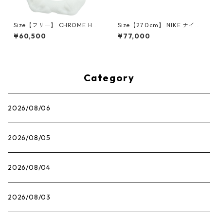
Size【フリー】 CHROME HEA
Size【27.0cm】 NIKE ナイキ
RTS クロム・ハーツ CH Cross
×Travis Scott AIR JORDAN 1
¥60,500
¥77,000
SINGLE Hoop Earring WHITE
LOW OG SP Muslin/Shy Pink
ピアス 白 【新古品・未使用
IQ7604-101 スニーカー ライ
品】 20830893
トピンク 【新古品・未使用
品】 30009628
Category
2026/08/06
2026/08/05
2026/08/04
2026/08/03