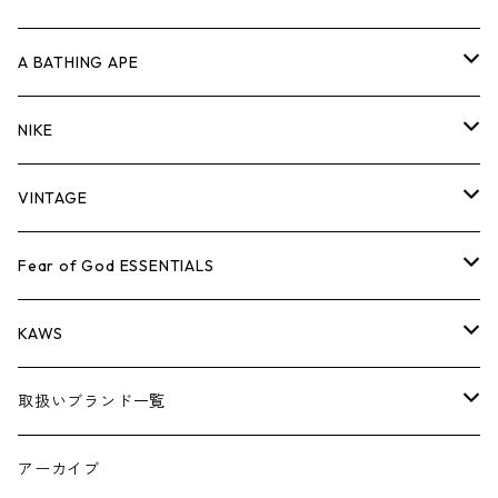
キャップ・ハット
パンツ
ジャケット
シャツ
スウェット/ニット
ロンT
Tシャツ
A BATHING APE
バッグ
キャップ・ハット
パンツ
ジャケット
シャツ
スウェット/ニット
ロンTEE
Tシャツ
NIKE
シューズ
バッグ
キャップ・ハット
パンツ
ジャケット
シャツ
スウェット/ニット
ロンTEE
シューズ
VINTAGE
AIR JORDAN 1
小物
シューズ
バッグ
キャップ・ハット
パンツ
ジャケット
シャツ
スウェット/ニット
アパレル・小物
Tシャツ
Fear of God ESSENTIALS
AIR JORDAN 3
コラボレーション
小物
シューズ
バッグ
キャップ・ハット
パンツ
ジャケット
シャツ
ロンTEE
Tシャツ
KAWS
AIR JORDAN 4
×THE NORTH FACE
シーズンアイテム
小物
シューズ
バッグ
キャップ
パンツ
ジャケット
スウェット/ニット
ロンTEE
アパレル
取扱いブランド一覧
AIR JORDAN 5
×COMME des GARCONS
26SS
BOX LOGOアイテム
小物
シューズ
バッグ
キャップ・ハット
パンツ
ジャケット
スウェット/ニット
小物
A
アーカイブ