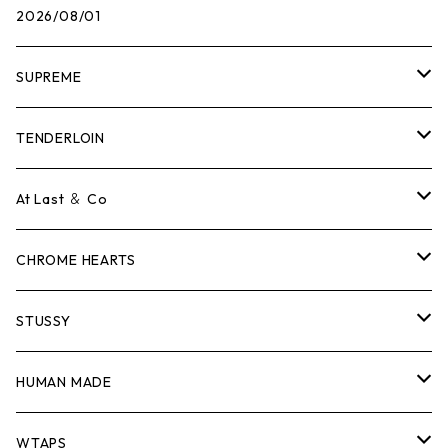
2026/08/01
SUPREME
Tシャツ
TENDERLOIN
ロンTEE
Tシャツ
At Last ＆ Co
スウェット/ニット
ロンTEE
Tシャツ
CHROME HEARTS
シャツ
スウェット/ニット
ロンTEE
Tシャツ
STUSSY
ジャケット
シャツ
スウェット/ニット
ロンTEE
Tシャツ
HUMAN MADE
パンツ
ジャケット
シャツ
スウェット/ニット
ロンTEE
Tシャツ
WTAPS