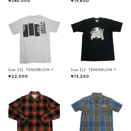
¥385,000
¥19,800
T T-RAILCOAT Pコート ジャ
ED ラグランTシャツ 赤 【新古
ケット 紺 【中古品-良い】 30
品・未使用品】 20832335
014423
Size【S】 TENDERLOIN テン
Size【L】 TENDERLOIN テン
ダーロイン TENDERLOIN Cali
ダーロイン TEE PC BLACK T
¥22,000
¥13,200
fornia BS Pocket Grey Tee T
シャツ 黒 【中古品-良い】 30
シャツ 灰 【新古品・未使用
012313
品】 20832342