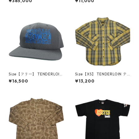
¥385,000
¥11,000
T T-RAILCOAT Pコート ジャ
BLUE/GRAY 半袖シャツ 青
ケット 紺 【中古品-良い】 30
【中古品-良い】 30012327
014423
Size【フリー】 TENDERLOIN
Size【XS】 TENDERLOIN テ
テンダーロイン 直営店限定CA
ンダーロイン T-HEAVY FLAN
¥16,500
¥13,200
P 69 CHARCOAL/BLUE キャ
NEL SHT 長袖シャツ 黄 【中古
ップ チャコール 【中古品-良
品-良い】 30010574
い】 30008351