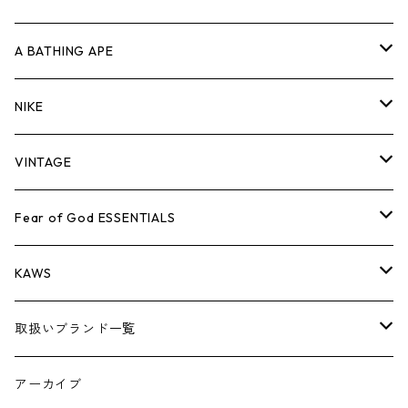
キャップ・ハット
パンツ
ジャケット
シャツ
スウェット/ニット
ロンT
Tシャツ
A BATHING APE
バッグ
キャップ・ハット
パンツ
ジャケット
シャツ
スウェット/ニット
ロンTEE
Tシャツ
NIKE
シューズ
バッグ
キャップ・ハット
パンツ
ジャケット
シャツ
スウェット/ニット
ロンTEE
シューズ
VINTAGE
AIR JORDAN 1
小物
シューズ
バッグ
キャップ・ハット
パンツ
ジャケット
シャツ
スウェット/ニット
アパレル・小物
Tシャツ
Fear of God ESSENTIALS
AIR JORDAN 3
コラボレーション
小物
シューズ
バッグ
キャップ・ハット
パンツ
ジャケット
シャツ
ロンTEE
Tシャツ
KAWS
AIR JORDAN 4
×THE NORTH FACE
シーズンアイテム
小物
シューズ
バッグ
キャップ
パンツ
ジャケット
スウェット/ニット
ロンTEE
アパレル
取扱いブランド一覧
AIR JORDAN 5
×COMME des GARCONS
26SS
BOX LOGOアイテム
小物
シューズ
バッグ
キャップ・ハット
パンツ
ジャケット
スウェット/ニット
小物
A
アーカイブ