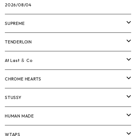
2026/08/04
SUPREME
Tシャツ
TENDERLOIN
ロンTEE
Tシャツ
At Last ＆ Co
スウェット/ニット
ロンTEE
Tシャツ
CHROME HEARTS
シャツ
スウェット/ニット
ロンTEE
Tシャツ
STUSSY
ジャケット
シャツ
スウェット/ニット
ロンTEE
Tシャツ
HUMAN MADE
パンツ
ジャケット
シャツ
スウェット/ニット
ロンTEE
Tシャツ
WTAPS