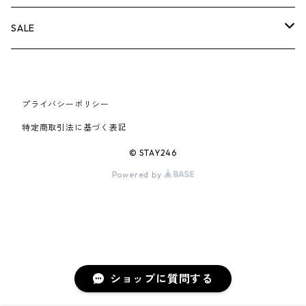
AIR JORDAN 6
×UNDERCOVER
25FW
パーカー/クルーネック
A BATHING APE
小物
小物
バッグ
キャップ・ハット
パンツ
シャツ
B
SALE
AIR JORDAN 11
×NIKE
25SS
ロンT
adidas
BBC
シューズ
バッグ
ジャケット
C
SUPREME
AIR FORCE 1
×VANS
24AW
Tシャツ
At Last ＆ Co
プライバシーポリシー
Bass Pro Shops
COOTIE PRODUCTIONS
ジャケット
小物
シューズ
パンツ
D
At Last ＆ Co
特定商取引法に基づく表記
AIR MAX
×Burberry
24SS
キャップ
ARC'TERYX
BEN DAVIS
Clarks
スウェット/パーカー
DESCENDANT
小物
キャップ
E
TENDERLOIN
© STAY246
AIR MORE UPTEMPO
Powered by
×Tiffany
23AW
ALICE HOLLYWOOD
BALENCIAGA
CHROME HEARTS
シャツ
drew house
EVANGELION:95
ジャケット
シャークアイテム
バッグ
F
CHROME HEARTS
AIR FOAMPOSITE
23SS
ASICS
Buffer
CHALLENGER
ロンT
Derby Of San Francisco
スウェット/パーカー
Fragment Design
Tシャツ
コラボレーション
シューズ
G
HUMAN MADE
BLAZER
22AW
Tシャツ
DEADLY DOLL
シャツ
Fear of God
ロンTEE
Girls Don't Cry
小物
H
WTAPS
ショップに質問する
DUNK
22SS
パンツ
Dickies