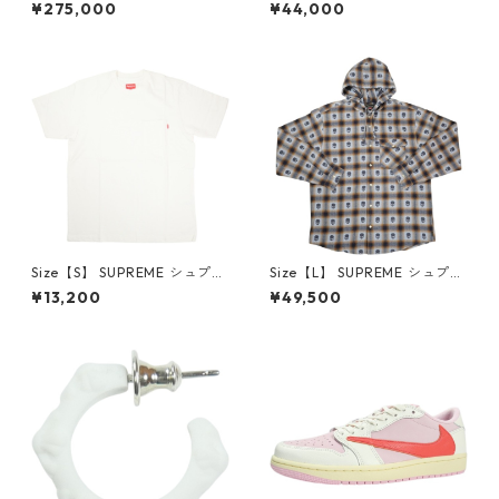
×Travis Scott AIR JORDAN 1
プリーム 24AW Box Logo Ho
¥275,000
¥44,000
LOW Reverse Mocha DM786
oded Sweatshirt Stone ボッ
6-162 スニーカー 茶 【新古
クスロゴパーカー クリーム
品・未使用品】 20780008
【新古品・未使用品】 20823
462
Size【S】 SUPREME シュプリ
Size【L】 SUPREME シュプリ
ーム S/S Pocket Tee White T
ーム ×Number (N)ine 25FW
¥13,200
¥49,500
シャツ 白 【新古品・未使用
Hooded Flannel Shirt Blue
品】 20827285
長袖シャツ 青 【新古品・未使
用品】 20832641