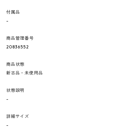
付属品
-
商品管理番号
20836552
商品状態
新古品・未使用品
状態説明
-
詳細サイズ
-