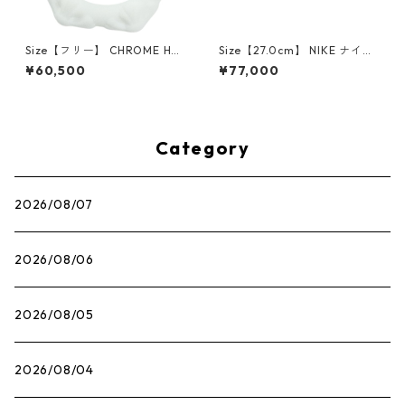
Size【フリー】 CHROME HEA
Size【27.0cm】 NIKE ナイキ
RTS クロム・ハーツ CH Cross
×Travis Scott AIR JORDAN 1
¥60,500
¥77,000
SINGLE Hoop Earring WHITE
LOW OG SP Muslin/Shy Pink
ピアス 白 【新古品・未使用
IQ7604-101 スニーカー ライ
品】 20830893
トピンク 【新古品・未使用
品】 30009628
Category
2026/08/07
2026/08/06
2026/08/05
2026/08/04