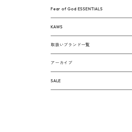
AIR JORDAN 1
小物
シューズ
バッグ
キャップ・ハット
パンツ
ジャケット
シャツ
スウェット/ニット
アパレル・小物
Tシャツ
Fear of God ESSENTIALS
AIR JORDAN 3
コラボレーション
小物
シューズ
バッグ
キャップ・ハット
パンツ
ジャケット
シャツ
ロンTEE
Tシャツ
KAWS
AIR JORDAN 4
×THE NORTH FACE
シーズンアイテム
小物
シューズ
バッグ
キャップ
パンツ
ジャケット
スウェット/ニット
ロンTEE
アパレル
取扱いブランド一覧
AIR JORDAN 5
×COMME des GARCONS
26SS
BOX LOGOアイテム
小物
シューズ
バッグ
キャップ・ハット
パンツ
ジャケット
スウェット/ニット
小物
A
アーカイブ
AIR JORDAN 6
×UNDERCOVER
25FW
パーカー/クルーネック
A BATHING APE
小物
小物
バッグ
キャップ・ハット
パンツ
シャツ
B
SALE
AIR JORDAN 11
×NIKE
25SS
ロンT
adidas
BBC
シューズ
バッグ
ジャケット
C
SUPREME
AIR FORCE 1
×VANS
24AW
Tシャツ
At Last ＆ Co
Bass Pro Shops
COOTIE PRODUCTIONS
ジャケット
小物
シューズ
パンツ
D
At Last ＆ Co
AIR MAX
×Burberry
24SS
キャップ
ARC'TERYX
BEN DAVIS