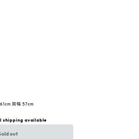
61cm 肩幅 57cm
l shipping available
Sold out