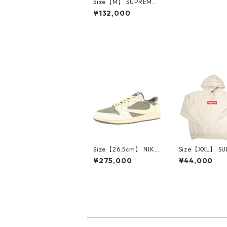
Size【M】 SUPREME
シュプリーム ×THE N
¥132,000
ORTH FACE ×Raymon
d Pettibon 24AW Mo
untain Jacket Blue
マウンテンジャケット
青 【新古品・未使用
品】 20835960
Size【26.5cm】 NIKE
Size【XXL】 S
ナイキ ×Travis Scott
E シュプリーム 
¥275,000
¥44,000
AIR JORDAN 1 LOW
Box Logo Hood
Reverse Mocha DM7
eatshirt Ston
866-162 スニーカー
クスロゴパーカ
茶 【新古品・未使用
ーム 【新古品
品】 20780008
品】 20823462