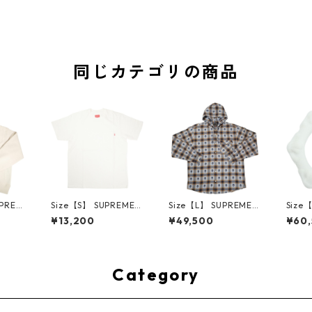
同じカテゴリの商品
UPREM
Size【S】 SUPREME
Size【L】 SUPREME
Size
24AW
シュプリーム S/S Poc
シュプリーム ×Numbe
ME H
¥13,200
¥49,500
¥60
ed Sw
ket Tee White Tシャ
r (N)ine 25FW Hoode
ハーツ 
e ボッ
ツ 白 【新古品・未使
d Flannel Shirt Blue
LE Ho
ー クリ
用品】 20827285
長袖シャツ 青 【新古
TE 
・未使用
品・未使用品】 2083
品・未
2641
0893
Category