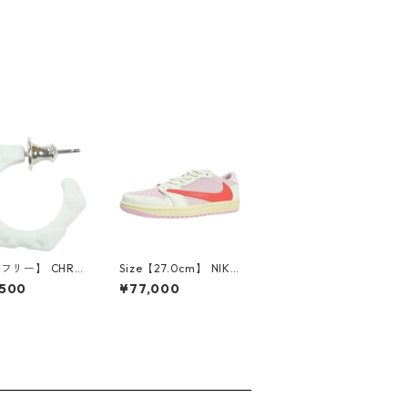
【フリー】 CHRO
Size【27.0cm】 NIKE
EARTS クロム・
ナイキ ×Travis Scott
,500
¥77,000
CH Cross SING
AIR JORDAN 1 LOW
op Earring WHI
OG SP Muslin/Shy Pi
ピアス 白 【新古
nk IQ7604-101 スニ
使用品】 2083
ーカー ライトピンク
【新古品・未使用品】
30009628