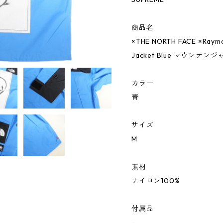
商品名
×THE NORTH FACE ×Raymo
Jacket Blue マウンテン
カラー
青
サイズ
M
素材
ナイロン100%
付属品
-