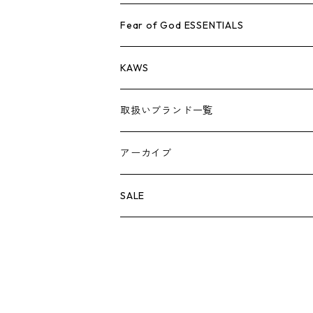
AIR JORDAN 1
小物
シューズ
バッグ
キャップ・ハット
パンツ
ジャケット
シャツ
スウェット/ニット
アパレル・小物
Tシャツ
Fear of God ESSENTIALS
AIR JORDAN 3
コラボレーション
小物
シューズ
バッグ
キャップ・ハット
パンツ
ジャケット
シャツ
ロンTEE
Tシャツ
KAWS
AIR JORDAN 4
×THE NORTH FACE
シーズンアイテム
小物
シューズ
バッグ
キャップ
パンツ
ジャケット
スウェット/ニット
ロンTEE
アパレル
取扱いブランド一覧
AIR JORDAN 5
×COMME des GARCONS
26SS
BOX LOGOアイテム
小物
シューズ
バッグ
キャップ・ハット
パンツ
ジャケット
スウェット/ニット
小物
A
アーカイブ
AIR JORDAN 6
×UNDERCOVER
25FW
パーカー/クルーネック
A BATHING APE
小物
小物
バッグ
キャップ・ハット
パンツ
シャツ
B
SALE
AIR JORDAN 11
×NIKE
25SS
ロンT
adidas
BBC
シューズ
バッグ
ジャケット
C
SUPREME
AIR FORCE 1
×VANS
24AW
Tシャツ
At Last ＆ Co
Bass Pro Shops
COOTIE PRODUCTIONS
ジャケット
小物
シューズ
パンツ
D
At Last ＆ Co
AIR MAX
×Burberry
24SS
キャップ
ARC'TERYX