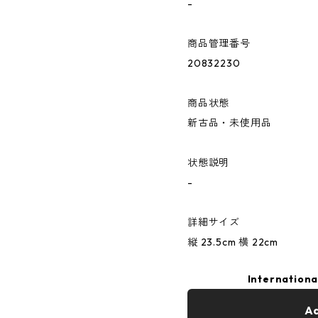
-
商品管理番号
20832230
商品状態
新古品・未使用品
状態説明
-
詳細サイズ
縦 23.5cm 横 22cm
Internationa
Ad