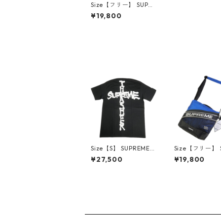
Size【フリー】 SUPR
EME シュプリーム ×N
¥19,800
ew Era 25FW Box Lo
go Beanie Heather G
rey ボックスロゴビー
ニー 灰 【新古品・未
使用品】 20832230
Size【S】 SUPREME
Size【フリー】 
シュプリーム ×Thrash
EME シュプリー
¥27,500
¥19,800
er 24AW Cross Tee B
AW Shoulder B
lack Tシャツ 黒 【新
e ショルダーバッ
古品・未使用品】 30
【新古品・未使
014435
30014426