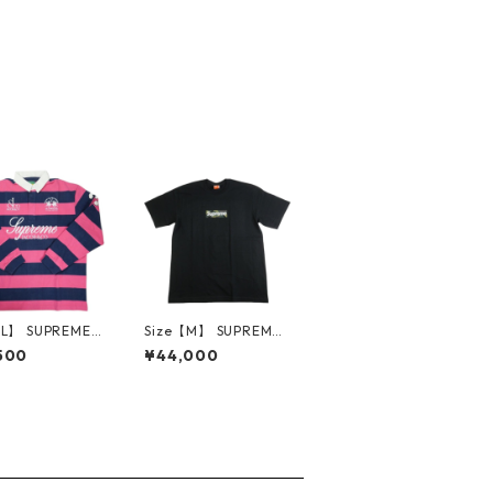
【L】 SUPREME
Size【M】 SUPREME
リーム ×La Mar
シュプリーム 23AW B
500
¥44,000
×Jacob & Co 26
ox Logo Tee Black T
gby Stripe ラグ
シャツ 黒 【新古品・
ャツ ピンク
未使用品】 30013836
古品・未使用品】
4173