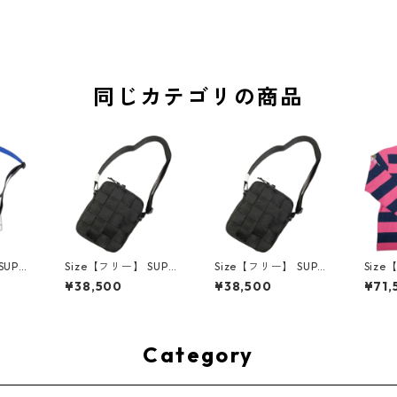
同じカテゴリの商品
SUPR
Size【フリー】 SUPR
Size【フリー】 SUPR
Size
ム 23
EME シュプリーム 24
EME シュプリーム 24
シュプ
¥38,500
¥38,500
¥71,
ag Blu
SS Woven Shoulder B
SS Woven Shoulder B
tina 
グ 青
ag Black ショルダー
ag Black ショルダー
SS Ru
用品】
バッグ 黒 【新古品・
バッグ 黒 【新古品・
ビーシ
未使用品】 30014497
未使用品】 30014498
【新
3001
Category