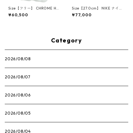
Size【フリー】 CHROME HEA
Size【27.0cm】 NIKE ナイキ
RTS クロム・ハーツ CH Cross
×Travis Scott AIR JORDAN 1
¥60,500
¥77,000
SINGLE Hoop Earring WHITE
LOW OG SP Muslin/Shy Pink
ピアス 白 【新古品・未使用
IQ7604-101 スニーカー ライ
品】 20830893
トピンク 【新古品・未使用
品】 30009628
Category
2026/08/08
2026/08/07
2026/08/06
2026/08/05
2026/08/04