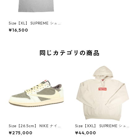
Size【XL】 SUPREME シュプ
リーム 24AW Tyler, The Cre
¥16,500
ator Tee Heather Grey Tシ
ャツ 灰 【中古品-良い】 208
34711
同じカテゴリの商品
Size【26.5cm】 NIKE ナイキ
Size【XXL】 SUPREME シュ
×Travis Scott AIR JORDAN 1
プリーム 24AW Box Logo Ho
¥275,000
¥44,000
LOW Reverse Mocha DM786
oded Sweatshirt Stone ボッ