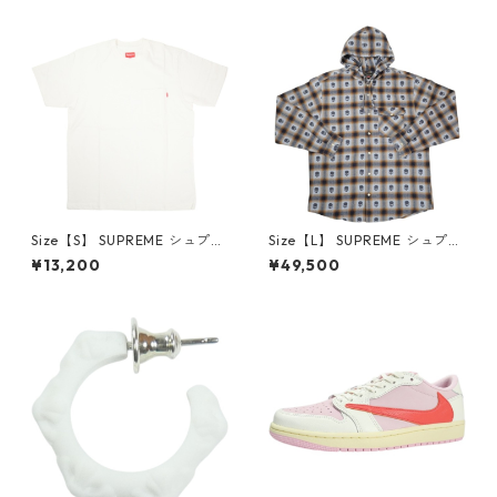
6-162 スニーカー 茶 【新古
クスロゴパーカー クリーム
品・未使用品】 20780008
【新古品・未使用品】 20823
462
Size【S】 SUPREME シュプリ
Size【L】 SUPREME シュプリ
ーム S/S Pocket Tee White T
ーム ×Number (N)ine 25FW
¥13,200
¥49,500
シャツ 白 【新古品・未使用
Hooded Flannel Shirt Blue
品】 20827285
長袖シャツ 青 【新古品・未使
用品】 20832641