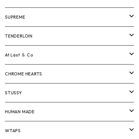
SUPREME
Tシャツ
TENDERLOIN
ロンTEE
Tシャツ
At Last ＆ Co
スウェット/ニット
ロンTEE
Tシャツ
CHROME HEARTS
シャツ
スウェット/ニット
ロンTEE
Tシャツ
STUSSY
ジャケット
シャツ
スウェット/ニット
ロンTEE
Tシャツ
HUMAN MADE
パンツ
ジャケット
シャツ
スウェット/ニット
ロンTEE
Tシャツ
WTAPS