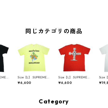
同じカテゴリの商品
REME
Size【L】 SUPREME
Size【L】 SUPREME
Size
AW M
シュプリーム 24SS M
シュプリーム 25FW D
シュプ
¥6,600
¥6,600
¥19,
 Tee B
elvins Bullhead Tee F
ash Snow Tee Red T
use T
 【中
luorescent Yellow T
シャツ 赤 【中古品-良
ツ 白
1466
シャツ 黄 【中古品-良
い】 30014671
用品】 
い】 30014670
Category