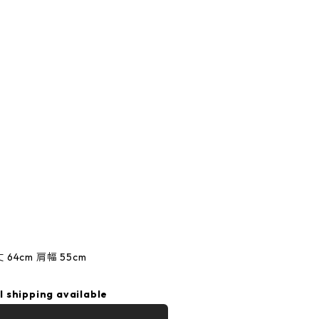
丈 64cm 肩幅 55cm
l shipping available