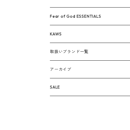
AIR JORDAN 1
小物
シューズ
バッグ
キャップ・ハット
パンツ
ジャケット
シャツ
スウェット/ニット
アパレル・小物
Tシャツ
Fear of God ESSENTIALS
AIR JORDAN 3
コラボレーション
小物
シューズ
バッグ
キャップ・ハット
パンツ
ジャケット
シャツ
ロンTEE
Tシャツ
KAWS
AIR JORDAN 4
×THE NORTH FACE
シーズンアイテム
小物
シューズ
バッグ
キャップ
パンツ
ジャケット
スウェット/ニット
ロンTEE
アパレル
取扱いブランド一覧
AIR JORDAN 5
×COMME des GARCONS
26SS
BOX LOGOアイテム
小物
シューズ
バッグ
キャップ・ハット
パンツ
ジャケット
スウェット/ニット
小物
A
アーカイブ
AIR JORDAN 6
×UNDERCOVER
25FW
パーカー/クルーネック
A BATHING APE
小物
小物
バッグ
キャップ・ハット
パンツ
シャツ
B
SALE
AIR JORDAN 11
×NIKE
25SS
ロンT
adidas
BBC
シューズ
バッグ
ジャケット
C
SUPREME
AIR FORCE 1
×VANS
24AW
Tシャツ
At Last ＆ Co
Bass Pro Shops
COOTIE PRODUCTIONS
ジャケット
小物
シューズ
パンツ
D
At Last ＆ Co