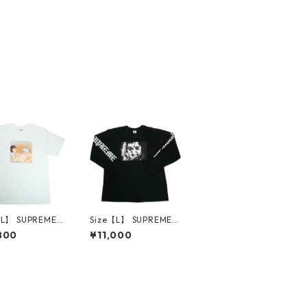
【L】 SUPREME
Size【L】 SUPREME
リーム 25SS Mo
シュプリーム ×The Ex
800
¥11,000
ee White Tシャ
orcist 25FW Mother
 【新古品・未使
L/S Tee Black ロンT
30014661
黒 【中古品-良い】 3
0014666