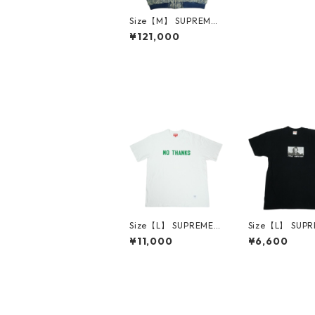
Size【M】 SUPREME
シュプリーム 25SS Ba
¥121,000
ndana Jacquard Den
im Hooded Work Jac
ket Blue デニムジャケ
ット インディゴ 【新
古品・未使用品】 208
34246
Size【L】 SUPREME
Size【L】 SUP
シュプリーム 21FW N
シュプリーム 15
¥11,000
¥6,600
o Thanks S/S Top Wh
erry Christmas
ite Tシャツ 白 【中古
lack Tシャツ 黒
品-良い】 30014668
古品-良い】 300
9