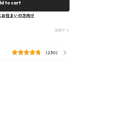
d to cart
にお住まいの方向け
通報する
(230)