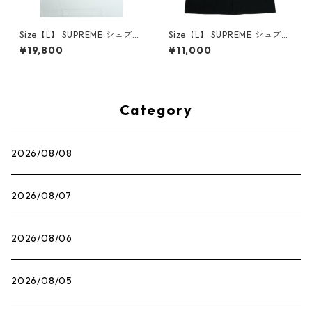
Size【L】 SUPREME シュプリ
Size【L】 SUPREME シュプリ
ーム 25SS Mouse Tee White
ーム ×The Exorcist 25FW Mo
¥19,800
¥11,000
Tシャツ 白 【新古品・未使用
ther L/S Tee Black ロンT 黒
品】 30014661
【中古品-良い】 30014666
Category
2026/08/08
2026/08/07
2026/08/06
2026/08/05