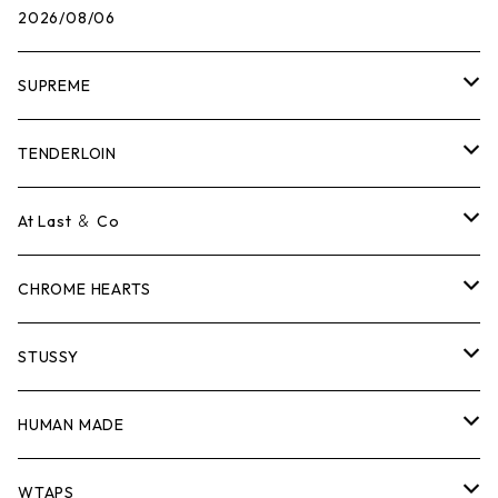
2026/08/06
SUPREME
Tシャツ
TENDERLOIN
ロンTEE
Tシャツ
At Last ＆ Co
スウェット/ニット
ロンTEE
Tシャツ
CHROME HEARTS
シャツ
スウェット/ニット
ロンTEE
Tシャツ
STUSSY
ジャケット
シャツ
スウェット/ニット
ロンTEE
Tシャツ
HUMAN MADE
パンツ
ジャケット
シャツ
スウェット/ニット
ロンTEE
Tシャツ
WTAPS