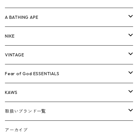
キャップ・ハット
パンツ
ジャケット
シャツ
スウェット/ニット
ロンT
Tシャツ
A BATHING APE
バッグ
キャップ・ハット
パンツ
ジャケット
シャツ
スウェット/ニット
ロンTEE
Tシャツ
NIKE
シューズ
バッグ
キャップ・ハット
パンツ
ジャケット
シャツ
スウェット/ニット
ロンTEE
シューズ
VINTAGE
AIR JORDAN 1
小物
シューズ
バッグ
キャップ・ハット
パンツ
ジャケット
シャツ
スウェット/ニット
アパレル・小物
Tシャツ
Fear of God ESSENTIALS
AIR JORDAN 3
コラボレーション
小物
シューズ
バッグ
キャップ・ハット
パンツ
ジャケット
シャツ
ロンTEE
Tシャツ
KAWS
AIR JORDAN 4
×THE NORTH FACE
シーズンアイテム
小物
シューズ
バッグ
キャップ
パンツ
ジャケット
スウェット/ニット
ロンTEE
アパレル
取扱いブランド一覧
AIR JORDAN 5
×COMME des GARCONS
26SS
BOX LOGOアイテム
小物
シューズ
バッグ
キャップ・ハット
パンツ
ジャケット
スウェット/ニット
小物
A
アーカイブ