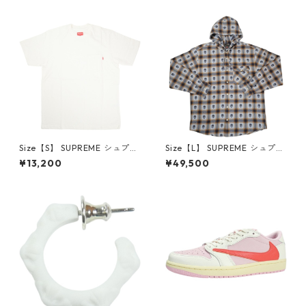
6-162 スニーカー 茶 【新古
クスロゴパーカー クリーム
品・未使用品】 20780008
【新古品・未使用品】 20823
462
Size【S】 SUPREME シュプリ
Size【L】 SUPREME シュプリ
ーム S/S Pocket Tee White T
ーム ×Number (N)ine 25FW
¥13,200
¥49,500
シャツ 白 【新古品・未使用
Hooded Flannel Shirt Blue
品】 20827285
長袖シャツ 青 【新古品・未使
用品】 20832641