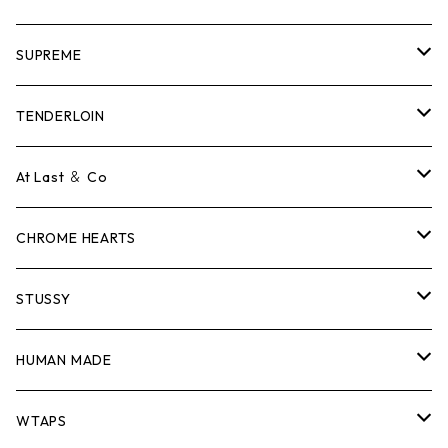
SUPREME
Tシャツ
TENDERLOIN
ロンTEE
Tシャツ
At Last ＆ Co
スウェット/ニット
ロンTEE
Tシャツ
CHROME HEARTS
シャツ
スウェット/ニット
ロンTEE
Tシャツ
STUSSY
ジャケット
シャツ
スウェット/ニット
ロンTEE
Tシャツ
HUMAN MADE
パンツ
ジャケット
シャツ
スウェット/ニット
ロンTEE
Tシャツ
WTAPS