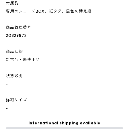
付属品
専用のシューズBOX、紙タグ、黒色の替え紐
商品管理番号
20829872
商品状態
新古品・未使用品
状態説明
-
詳細サイズ
-
International shipping available