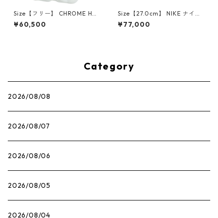
Size【フリー】 CHROME HEA
Size【27.0cm】 NIKE ナイキ
RTS クロム・ハーツ CH Cross
×Travis Scott AIR JORDAN 1
¥60,500
¥77,000
SINGLE Hoop Earring WHITE
LOW OG SP Muslin/Shy Pink
ピアス 白 【新古品・未使用
IQ7604-101 スニーカー ライ
品】 20830893
トピンク 【新古品・未使用
品】 30009628
Category
2026/08/08
2026/08/07
2026/08/06
2026/08/05
2026/08/04