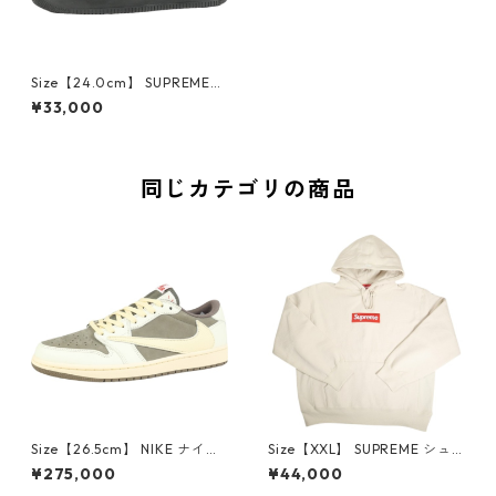
Size【24.0cm】 SUPREME
シュプリーム ×NIKE AIR FOR
¥33,000
CE 1 LOW CU9225-001 スニ
ーカー 黒 【新古品・未使用
品】 20829872
同じカテゴリの商品
Size【26.5cm】 NIKE ナイキ
Size【XXL】 SUPREME シュ
×Travis Scott AIR JORDAN 1
プリーム 24AW Box Logo Ho
¥275,000
¥44,000
LOW Reverse Mocha DM786
oded Sweatshirt Stone ボッ