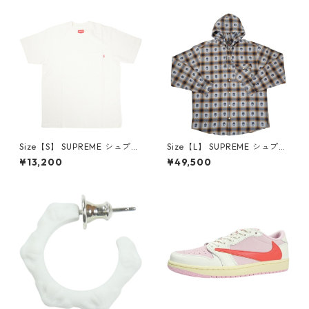
品・未使用品】 20780008
【新古品・未使用品】 20823
462
Size【S】 SUPREME シュプリ
Size【L】 SUPREME シュプリ
ーム S/S Pocket Tee White T
ーム ×Number (N)ine 25FW
¥13,200
¥49,500
シャツ 白 【新古品・未使用
Hooded Flannel Shirt Blue
品】 20827285
長袖シャツ 青 【新古品・未使
用品】 20832641