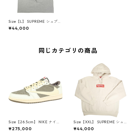
Size【L】 SUPREME シュプリ
ーム 18AW Madonna Tee Gra
¥44,000
y Tシャツ 灰 【新古品・未使
用品】 20828950
同じカテゴリの商品
Size【26.5cm】 NIKE ナイキ
Size【XXL】 SUPREME シュ
×Travis Scott AIR JORDAN 1
プリーム 24AW Box Logo Ho
¥275,000
¥44,000
LOW Reverse Mocha DM786
oded Sweatshirt Stone ボッ
6-162 スニーカー 茶 【新古
クスロゴパーカー クリーム