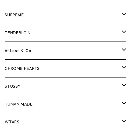
SUPREME
Tシャツ
TENDERLOIN
ロンTEE
Tシャツ
At Last ＆ Co
スウェット/ニット
ロンTEE
Tシャツ
CHROME HEARTS
シャツ
スウェット/ニット
ロンTEE
Tシャツ
STUSSY
ジャケット
シャツ
スウェット/ニット
ロンTEE
Tシャツ
HUMAN MADE
パンツ
ジャケット
シャツ
スウェット/ニット
ロンTEE
Tシャツ
WTAPS