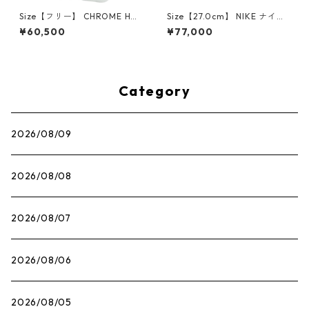
Size【フリー】 CHROME HEA
Size【27.0cm】 NIKE ナイキ
RTS クロム・ハーツ CH Cross
×Travis Scott AIR JORDAN 1
¥60,500
¥77,000
SINGLE Hoop Earring WHITE
LOW OG SP Muslin/Shy Pink
ピアス 白 【新古品・未使用
IQ7604-101 スニーカー ライ
品】 20830893
トピンク 【新古品・未使用
品】 30009628
Category
2026/08/09
2026/08/08
2026/08/07
2026/08/06
2026/08/05