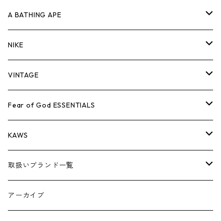
キャップ・ハット
パンツ
ジャケット
シャツ
スウェット/ニット
ロンT
Tシャツ
A BATHING APE
バッグ
キャップ・ハット
パンツ
ジャケット
シャツ
スウェット/ニット
ロンTEE
Tシャツ
NIKE
シューズ
バッグ
キャップ・ハット
パンツ
ジャケット
シャツ
スウェット/ニット
ロンTEE
シューズ
VINTAGE
AIR JORDAN 1
小物
シューズ
バッグ
キャップ・ハット
パンツ
ジャケット
シャツ
スウェット/ニット
アパレル・小物
Tシャツ
Fear of God ESSENTIALS
AIR JORDAN 3
コラボレーション
小物
シューズ
バッグ
キャップ・ハット
パンツ
ジャケット
シャツ
ロンTEE
Tシャツ
KAWS
AIR JORDAN 4
×THE NORTH FACE
シーズンアイテム
小物
シューズ
バッグ
キャップ
パンツ
ジャケット
スウェット/ニット
ロンTEE
アパレル
取扱いブランド一覧
AIR JORDAN 5
×COMME des GARCONS
26SS
BOX LOGOアイテム
小物
シューズ
バッグ
キャップ・ハット
パンツ
ジャケット
スウェット/ニット
小物
A
アーカイブ
AIR JORDAN 6
×UNDERCOVER