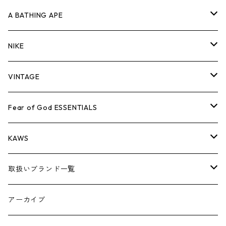
キャップ・ハット
パンツ
ジャケット
シャツ
スウェット/ニット
ロンT
Tシャツ
A BATHING APE
バッグ
キャップ・ハット
パンツ
ジャケット
シャツ
スウェット/ニット
ロンTEE
Tシャツ
NIKE
シューズ
バッグ
キャップ・ハット
パンツ
ジャケット
シャツ
スウェット/ニット
ロンTEE
シューズ
VINTAGE
AIR JORDAN 1
小物
シューズ
バッグ
キャップ・ハット
パンツ
ジャケット
シャツ
スウェット/ニット
アパレル・小物
Tシャツ
Fear of God ESSENTIALS
AIR JORDAN 3
コラボレーション
小物
シューズ
バッグ
キャップ・ハット
パンツ
ジャケット
シャツ
ロンTEE
Tシャツ
KAWS
AIR JORDAN 4
×THE NORTH FACE
シーズンアイテム
小物
シューズ
バッグ
キャップ
パンツ
ジャケット
スウェット/ニット
ロンTEE
アパレル
取扱いブランド一覧
AIR JORDAN 5
×COMME des GARCONS
26SS
BOX LOGOアイテム
小物
シューズ
バッグ
キャップ・ハット
パンツ
ジャケット
スウェット/ニット
小物
A
アーカイブ
AIR JORDAN 6
×UNDERCOVER