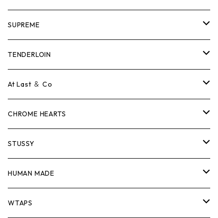
SUPREME
Tシャツ
TENDERLOIN
ロンTEE
Tシャツ
At Last ＆ Co
スウェット/ニット
ロンTEE
Tシャツ
CHROME HEARTS
シャツ
スウェット/ニット
ロンTEE
Tシャツ
STUSSY
ジャケット
シャツ
スウェット/ニット
ロンTEE
Tシャツ
HUMAN MADE
パンツ
ジャケット
シャツ
スウェット/ニット
ロンTEE
Tシャツ
WTAPS