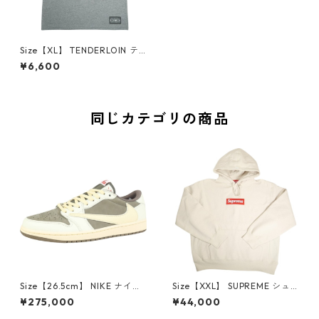
Size【XL】 TENDERLOIN テ
ンダーロイン TEE 2B BLUE/A
¥6,600
SH Tシャツ 灰 【中古品-非常
に良い】 20827530
同じカテゴリの商品
Size【26.5cm】 NIKE ナイキ
Size【XXL】 SUPREME シュ
×Travis Scott AIR JORDAN 1
プリーム 24AW Box Logo Ho
¥275,000
¥44,000
LOW Reverse Mocha DM786
oded Sweatshirt Stone ボッ
6-162 スニーカー 茶 【新古
クスロゴパーカー クリーム