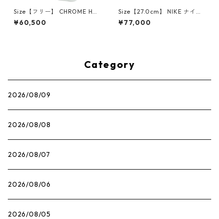
Size【フリー】 CHROME HEA
Size【27.0cm】 NIKE ナイキ
RTS クロム・ハーツ CH Cross
×Travis Scott AIR JORDAN 1
¥60,500
¥77,000
SINGLE Hoop Earring WHITE
LOW OG SP Muslin/Shy Pink
ピアス 白 【新古品・未使用
IQ7604-101 スニーカー ライ
品】 20830893
トピンク 【新古品・未使用
品】 30009628
Category
2026/08/09
2026/08/08
2026/08/07
2026/08/06
2026/08/05