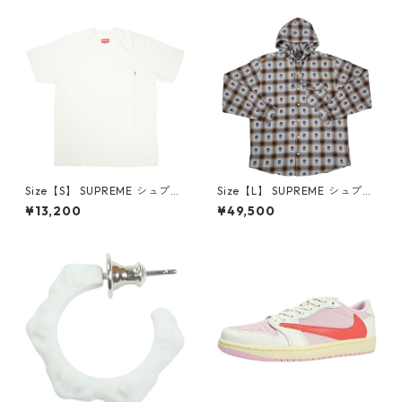
品・未使用品】 20780008
【新古品・未使用品】 20823
462
Size【S】 SUPREME シュプリ
Size【L】 SUPREME シュプリ
ーム S/S Pocket Tee White T
ーム ×Number (N)ine 25FW
¥13,200
¥49,500
シャツ 白 【新古品・未使用
Hooded Flannel Shirt Blue
品】 20827285
長袖シャツ 青 【新古品・未使
用品】 20832641