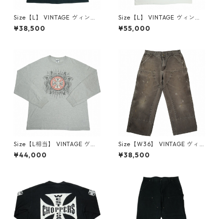
Size【L】 VINTAGE ヴィンテ
Size【L】 VINTAGE ヴィンテ
ージ West Coast Choppers
ージ West Coast Choppers
¥38,500
¥55,000
ウェストコーストチョッパー
ウェストコーストチョッパー
ズ Red Iron Cross Tee Tシャ
ズ Red Iron Cross Tee Tシャ
ツ 黒 【中古品-良い】 30013
ツ 白 【新古品・未使用品】 3
609
0013610
Size【L相当】 VINTAGE ヴィ
Size【W36】 VINTAGE ヴィ
ンテージ West Coast Chopp
ンテージ Carhartt カーハー
¥44,000
¥38,500
ers ウェストコーストチョッパ
ト Double Knee Painter Pan
ーズ Circle Iron Cross LS Tee
ts Dark Brown ダブルニーペ
ロンT 灰 【中古品-良い】 30
インターパンツ 茶 【中古品-
013611
良い】 30013612