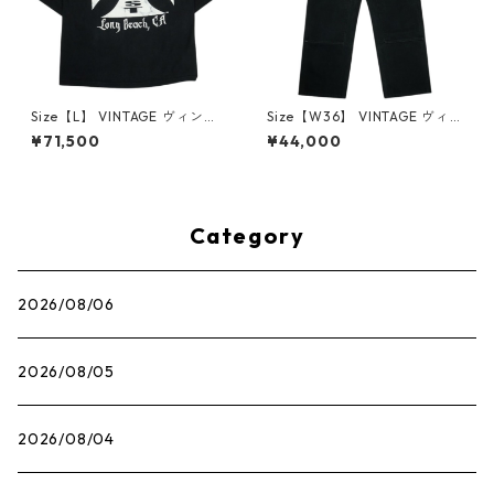
Size【L】 VINTAGE ヴィンテ
Size【W36】 VINTAGE ヴィ
ージ West Coast Choppers
ンテージ Carhartt カーハー
¥71,500
¥44,000
ウェストコーストチョッパー
ト Double Knee Painter Pan
ズ Iron Cross LS Tee ロンT 黒
ts Faded Black ダブルニーペ
【中古品-良い】 30013428
インターパンツ 黒 【中古品-
良い】 30013451
Category
2026/08/06
2026/08/05
2026/08/04