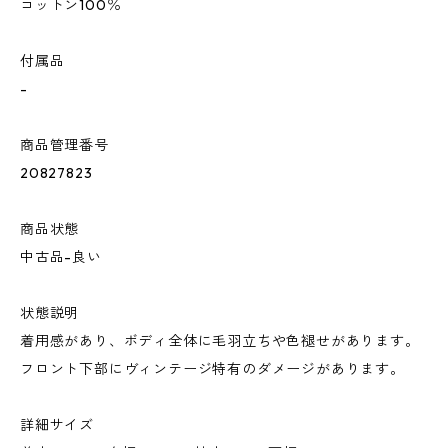
コットン100％
付属品
-
商品管理番号
20827823
商品状態
中古品-良い
状態説明
着用感があり、ボディ全体に毛羽立ちや色褪せがあります。
フロント下部にヴィンテージ特有のダメージがあります。
詳細サイズ