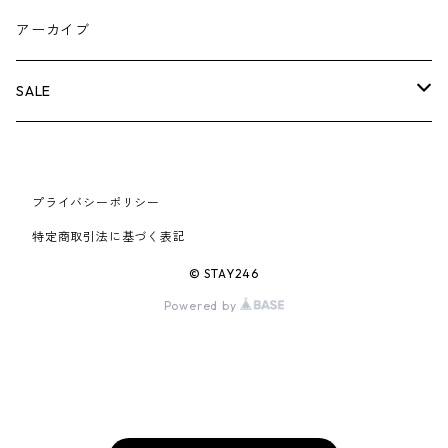
AIR JORDAN 5
×COMME des GARCONS
26SS
BOX LOGOアイテム
小物
シューズ
バッグ
キャップ・ハット
パンツ
ジャケット
スウェット/ニット
小物
A
アーカイブ
AIR JORDAN 6
×UNDERCOVER
25FW
パーカー/クルーネック
A BATHING APE
小物
小物
バッグ
キャップ・ハット
パンツ
シャツ
B
SALE
AIR JORDAN 11
×NIKE
25SS
ロンT
adidas
BBC
シューズ
バッグ
ジャケット
C
SUPREME
AIR FORCE 1
×VANS
24AW
Tシャツ
At Last ＆ Co
プライバシーポリシー
Bass Pro Shops
COOTIE PRODUCTIONS
ジャケット
小物
シューズ
パンツ
D
At Last ＆ Co
特定商取引法に基づく表記
AIR MAX
×Burberry
24SS
キャップ
ARC'TERYX
BEN DAVIS
Clarks
スウェット/パーカー
DESCENDANT
小物
キャップ
E
TENDERLOIN
© STAY246
AIR MORE UPTEMPO
Powered by
×Tiffany
23AW
ALICE HOLLYWOOD
BALENCIAGA
CHROME HEARTS
シャツ
drew house
EVANGELION:95
ジャケット
シャークアイテム
バッグ
F
CHROME HEARTS
AIR FOAMPOSITE
23SS
ASICS
Buffer
CHALLENGER
ロンT
Derby Of San Francisco
スウェット/パーカー
Fragment Design
Tシャツ
コラボレーション
シューズ
G
HUMAN MADE
BLAZER
22AW
Tシャツ
DEADLY DOLL
シャツ