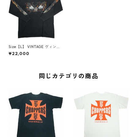
Size【L】 VINTAGE ヴィンテ
ージ Harley-Davidson ハーレ
¥22,000
ーダビッドソン Black Flame
LS Tee ロンT 黒 【中古品-良
い】 20827823
同じカテゴリの商品