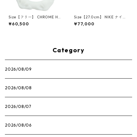
Size【フリー】 CHROME HEA
Size【27.0cm】 NIKE ナイキ
RTS クロム・ハーツ CH Cross
×Travis Scott AIR JORDAN 1
¥60,500
¥77,000
SINGLE Hoop Earring WHITE
LOW OG SP Muslin/Shy Pink
ピアス 白 【新古品・未使用
IQ7604-101 スニーカー ライ
品】 20830893
トピンク 【新古品・未使用
品】 30009628
Category
2026/08/09
2026/08/08
2026/08/07
2026/08/06