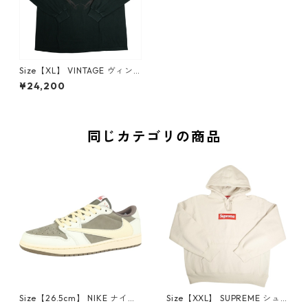
Size【XL】 VINTAGE ヴィン
テージ Harley-Davidson ハー
¥24,200
レーダビッドソン Skull Red F
lame Logo LS Tee ロンT 黒
【中古品-良い】 20827826
同じカテゴリの商品
Size【26.5cm】 NIKE ナイキ
Size【XXL】 SUPREME シュ