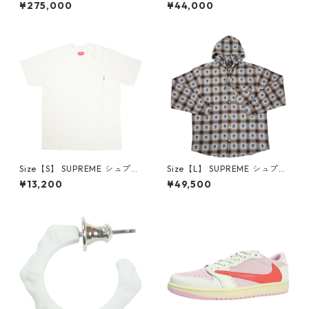
×Travis Scott AIR JORDAN 1
プリーム 24AW Box Logo Ho
¥275,000
¥44,000
LOW Reverse Mocha DM786
oded Sweatshirt Stone ボッ
6-162 スニーカー 茶 【新古
クスロゴパーカー クリーム
品・未使用品】 20780008
【新古品・未使用品】 20823
462
Size【S】 SUPREME シュプリ
Size【L】 SUPREME シュプリ
ーム S/S Pocket Tee White T
ーム ×Number (N)ine 25FW
¥13,200
¥49,500
シャツ 白 【新古品・未使用
Hooded Flannel Shirt Blue
品】 20827285
長袖シャツ 青 【新古品・未使
用品】 20832641