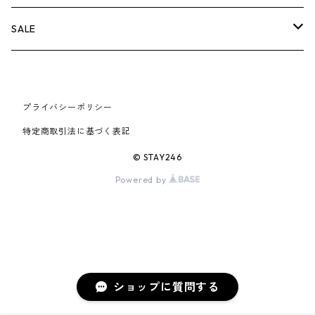
AIR JORDAN 6
×UNDERCOVER
25FW
パーカー/クルーネック
A BATHING APE
小物
小物
バッグ
キャップ・ハット
パンツ
シャツ
B
SALE
AIR JORDAN 11
×NIKE
25SS
ロンT
adidas
BBC
シューズ
バッグ
ジャケット
C
SUPREME
AIR FORCE 1
×VANS
24AW
Tシャツ
At Last ＆ Co
プライバシーポリシー
Bass Pro Shops
COOTIE PRODUCTIONS
ジャケット
小物
シューズ
パンツ
D
At Last ＆ Co
特定商取引法に基づく表記
AIR MAX
×Burberry
24SS
キャップ
ARC'TERYX
BEN DAVIS
Clarks
スウェット/パーカー
DESCENDANT
小物
キャップ
E
TENDERLOIN
© STAY246
AIR MORE UPTEMPO
Powered by
×Tiffany
23AW
ALICE HOLLYWOOD
BALENCIAGA
CHROME HEARTS
シャツ
drew house
EVANGELION:95
ジャケット
シャークアイテム
バッグ
F
CHROME HEARTS
AIR FOAMPOSITE
23SS
ASICS
Buffer
CHALLENGER
ロンT
Derby Of San Francisco
スウェット/パーカー
Fragment Design
Tシャツ
コラボレーション
シューズ
G
HUMAN MADE
BLAZER
22AW
Tシャツ
DEADLY DOLL
シャツ
Fear of God
ロンTEE
Girls Don't Cry
小物
H
WTAPS
ショップに質問する
DUNK
22SS
パンツ
Dickies