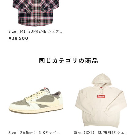
Size【M】 SUPREME シュプ
リーム ×Dickies 25FW Lined
¥38,500
Zip Up Hooded Flannel Shirt
Black 長袖シャツ 黒 【新古
品・未使用品】 20827853
同じカテゴリの商品
Size【26.5cm】 NIKE ナイキ
Size【XXL】 SUPREME シュ