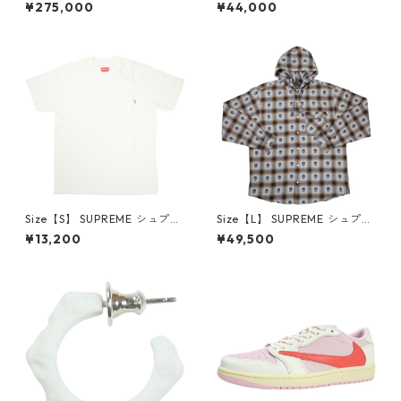
×Travis Scott AIR JORDAN 1
プリーム 24AW Box Logo Ho
¥275,000
¥44,000
LOW Reverse Mocha DM786
oded Sweatshirt Stone ボッ
6-162 スニーカー 茶 【新古
クスロゴパーカー クリーム
品・未使用品】 20780008
【新古品・未使用品】 20823
462
Size【S】 SUPREME シュプリ
Size【L】 SUPREME シュプリ
ーム S/S Pocket Tee White T
ーム ×Number (N)ine 25FW
¥13,200
¥49,500
シャツ 白 【新古品・未使用
Hooded Flannel Shirt Blue
品】 20827285
長袖シャツ 青 【新古品・未使
用品】 20832641