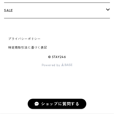
AIR JORDAN 6
×UNDERCOVER
25FW
パーカー/クルーネック
A BATHING APE
小物
小物
バッグ
キャップ・ハット
パンツ
シャツ
B
SALE
AIR JORDAN 11
×NIKE
25SS
ロンT
adidas
BBC
シューズ
バッグ
ジャケット
C
SUPREME
AIR FORCE 1
×VANS
24AW
Tシャツ
At Last ＆ Co
プライバシーポリシー
Bass Pro Shops
COOTIE PRODUCTIONS
ジャケット
小物
シューズ
パンツ
D
At Last ＆ Co
特定商取引法に基づく表記
AIR MAX
×Burberry
24SS
キャップ
ARC'TERYX
BEN DAVIS
Clarks
スウェット/パーカー
DESCENDANT
小物
キャップ
E
TENDERLOIN
© STAY246
AIR MORE UPTEMPO
Powered by
×Tiffany
23AW
ALICE HOLLYWOOD
BALENCIAGA
CHROME HEARTS
シャツ
drew house
EVANGELION:95
ジャケット
シャークアイテム
バッグ
F
CHROME HEARTS
AIR FOAMPOSITE
23SS
ASICS
Buffer
CHALLENGER
ロンT
Derby Of San Francisco
スウェット/パーカー
Fragment Design
Tシャツ
コラボレーション
シューズ
G
HUMAN MADE
BLAZER
22AW
Tシャツ
DEADLY DOLL
シャツ
Fear of God
ロンTEE
Girls Don't Cry
小物
H
WTAPS
ショップに質問する
DUNK
22SS
パンツ
Dickies