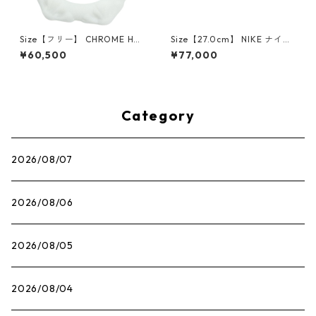
Size【フリー】 CHROME HEA
Size【27.0cm】 NIKE ナイキ
RTS クロム・ハーツ CH Cross
×Travis Scott AIR JORDAN 1
¥60,500
¥77,000
SINGLE Hoop Earring WHITE
LOW OG SP Muslin/Shy Pink
ピアス 白 【新古品・未使用
IQ7604-101 スニーカー ライ
品】 20830893
トピンク 【新古品・未使用
品】 30009628
Category
2026/08/07
2026/08/06
2026/08/05
2026/08/04