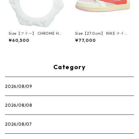
Size【フリー】 CHROME HEA
Size【27.0cm】 NIKE ナイキ
RTS クロム・ハーツ CH Cross
×Travis Scott AIR JORDAN 1
¥60,500
¥77,000
SINGLE Hoop Earring WHITE
LOW OG SP Muslin/Shy Pink
ピアス 白 【新古品・未使用
IQ7604-101 スニーカー ライ
品】 20830893
トピンク 【新古品・未使用
品】 30009628
Category
2026/08/09
2026/08/08
2026/08/07