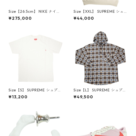
Size【26.5cm】 NIKE ナイキ
Size【XXL】 SUPREME シュ
×Travis Scott AIR JORDAN 1
プリーム 24AW Box Logo Ho
¥275,000
¥44,000
LOW Reverse Mocha DM786
oded Sweatshirt Stone ボッ
6-162 スニーカー 茶 【新古
クスロゴパーカー クリーム
品・未使用品】 20780008
【新古品・未使用品】 20823
462
Size【S】 SUPREME シュプリ
Size【L】 SUPREME シュプリ
ーム S/S Pocket Tee White T
ーム ×Number (N)ine 25FW
¥13,200
¥49,500
シャツ 白 【新古品・未使用
Hooded Flannel Shirt Blue
品】 20827285
長袖シャツ 青 【新古品・未使
用品】 20832641