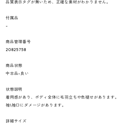
品質表示タグが無いため、正確な素材がわかりません。
付属品
-
商品管理番号
20825758
商品状態
中古品-良い
状態説明
着用感があり、ボディ全体に毛羽立ちや色褪せがあります。
袖\袖口にダメージがあります。
詳細サイズ