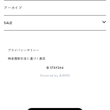
AIR JORDAN 5
×COMME des GARCONS
26SS
BOX LOGOアイテム
小物
シューズ
バッグ
キャップ・ハット
パンツ
ジャケット
スウェット/ニット
小物
A
アーカイブ
AIR JORDAN 6
×UNDERCOVER
25FW
パーカー/クルーネック
A BATHING APE
小物
小物
バッグ
キャップ・ハット
パンツ
シャツ
B
SALE
AIR JORDAN 11
×NIKE
25SS
ロンT
adidas
BBC
シューズ
バッグ
ジャケット
C
SUPREME
AIR FORCE 1
×VANS
24AW
Tシャツ
At Last ＆ Co
プライバシーポリシー
Bass Pro Shops
COOTIE PRODUCTIONS
ジャケット
小物
シューズ
パンツ
D
At Last ＆ Co
特定商取引法に基づく表記
AIR MAX
×Burberry
24SS
キャップ
ARC'TERYX
BEN DAVIS
Clarks
スウェット/パーカー
DESCENDANT
小物
キャップ
E
TENDERLOIN
© STAY246
AIR MORE UPTEMPO
Powered by
×Tiffany
23AW
ALICE HOLLYWOOD
BALENCIAGA
CHROME HEARTS
シャツ
drew house
EVANGELION:95
ジャケット
シャークアイテム
バッグ
F
CHROME HEARTS
AIR FOAMPOSITE
23SS
ASICS
Buffer
CHALLENGER
ロンT
Derby Of San Francisco
スウェット/パーカー
Fragment Design
Tシャツ
コラボレーション
シューズ
G
HUMAN MADE
BLAZER
22AW
Tシャツ
DEADLY DOLL
シャツ