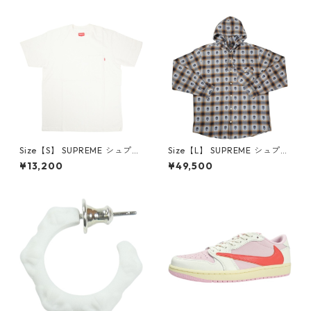
6-162 スニーカー 茶 【新古
クスロゴパーカー クリーム
品・未使用品】 20780008
【新古品・未使用品】 20823
462
Size【S】 SUPREME シュプリ
Size【L】 SUPREME シュプリ
ーム S/S Pocket Tee White T
ーム ×Number (N)ine 25FW
¥13,200
¥49,500
シャツ 白 【新古品・未使用
Hooded Flannel Shirt Blue
品】 20827285
長袖シャツ 青 【新古品・未使
用品】 20832641