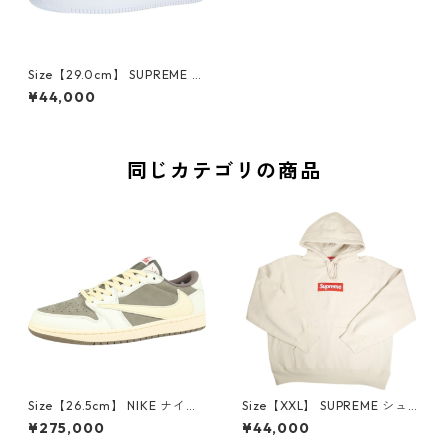
Size【29.0cm】 SUPREME シ
ュプリーム ×NIKE 25FW AIR
¥44,000
FORCE 1 LOW CU9225-102
スニーカー 白 【新古品・未使
用品】 20825801
同じカテゴリの商品
Size【26.5cm】 NIKE ナイキ
Size【XXL】 SUPREME シュ
×Travis Scott AIR JORDAN 1
プリーム 24AW Box Logo Ho
¥275,000
¥44,000
LOW Reverse Mocha DM786
oded Sweatshirt Stone ボッ