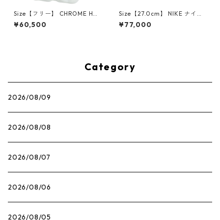
Size【フリー】 CHROME HEA
Size【27.0cm】 NIKE ナイキ
RTS クロム・ハーツ CH Cross
×Travis Scott AIR JORDAN 1
¥60,500
¥77,000
SINGLE Hoop Earring WHITE
LOW OG SP Muslin/Shy Pink
ピアス 白 【新古品・未使用
IQ7604-101 スニーカー ライ
品】 20830893
トピンク 【新古品・未使用
品】 30009628
Category
2026/08/09
2026/08/08
2026/08/07
2026/08/06
2026/08/05