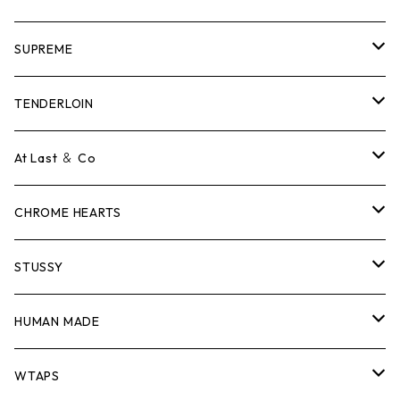
SUPREME
Tシャツ
TENDERLOIN
ロンTEE
Tシャツ
At Last ＆ Co
スウェット/ニット
ロンTEE
Tシャツ
CHROME HEARTS
シャツ
スウェット/ニット
ロンTEE
Tシャツ
STUSSY
ジャケット
シャツ
スウェット/ニット
ロンTEE
Tシャツ
HUMAN MADE
パンツ
ジャケット
シャツ
スウェット/ニット
ロンTEE
Tシャツ
WTAPS