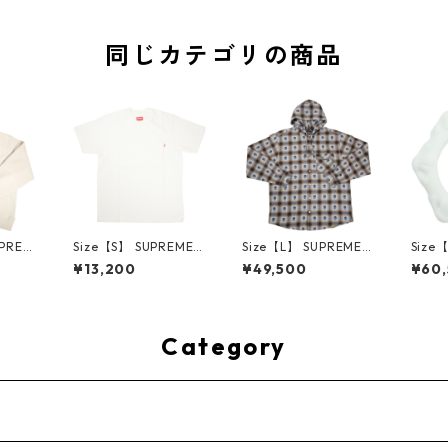
同じカテゴリの商品
UPREM
Size【S】 SUPREME
Size【L】 SUPREME
Size
24AW
シュプリーム S/S Poc
シュプリーム ×Numbe
ME H
¥13,200
¥49,500
¥60
ed Sw
ket Tee White Tシャ
r (N)ine 25FW Hoode
ハーツ 
e ボッ
ツ 白 【新古品・未使
d Flannel Shirt Blue
LE Ho
ー クリ
用品】 20827285
長袖シャツ 青 【新古
TE 
・未使用
品・未使用品】 2083
品・未
2641
0893
Category