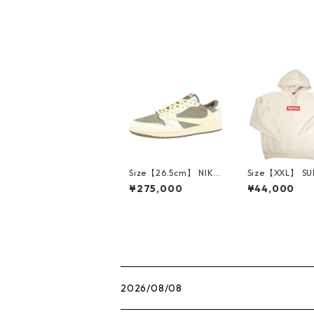
ャツ 白 【新古品・未
使用品】 20825130
Size【26.5cm】 NIKE
Size【XXL】 S
ナイキ ×Travis Scott
E シュプリーム 
¥275,000
¥44,000
AIR JORDAN 1 LOW
Box Logo Hood
Reverse Mocha DM7
eatshirt Ston
866-162 スニーカー
クスロゴパーカ
茶 【新古品・未使用
ーム 【新古品
品】 20780008
品】 20823462
2026/08/08