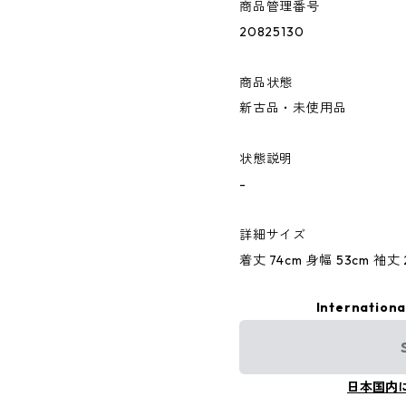
商品管理番号
20825130
商品状態
新古品・未使用品
状態説明
-
詳細サイズ
着丈 74cm 身幅 53cm 袖丈 
Internationa
日本国内