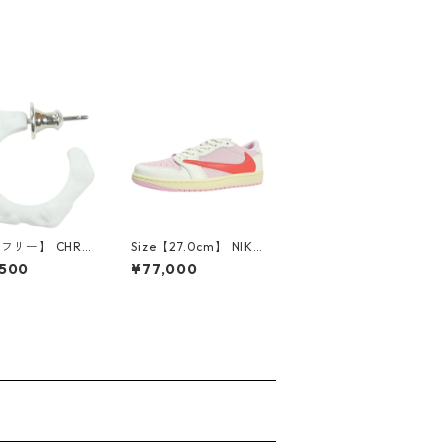
【フリー】 CHRO
Size【27.0cm】 NIKE
EARTS クロム・
ナイキ ×Travis Scott
,500
¥77,000
CH Cross SING
AIR JORDAN 1 LOW
op Earring WHI
OG SP Muslin/Shy Pi
ピアス 白 【新古
nk IQ7604-101 スニ
使用品】 2083
ーカー ライトピンク
【新古品・未使用品】
30009628