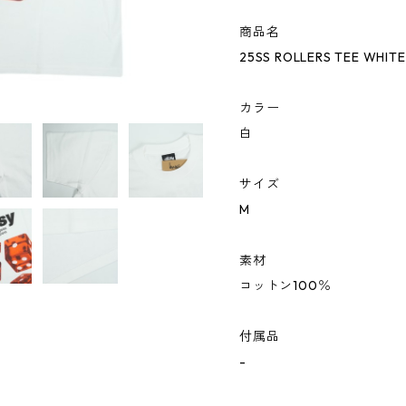
商品名
25SS ROLLERS TEE WHI
カラー
白
サイズ
M
素材
コットン100％
付属品
-