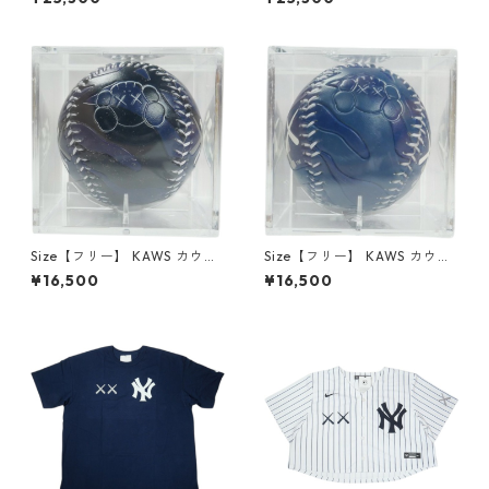
E New York Yankees Collegi
E Los Angeles Dodgers Roy
ate Navy キャップ 紺 【新古
al Blue キャップ 青 【新古
品・未使用品】 30013588
品・未使用品】 30013589
Size【フリー】 KAWS カウズ
Size【フリー】 KAWS カウズ
×Rawlings New York Yankee
×Rawlings Los Angeles Dod
¥16,500
¥16,500
s Baseball ベースボール 紺
gers Baseball ベースボール
【新古品・未使用品】 30013
青 【新古品・未使用品】 300
590
13591