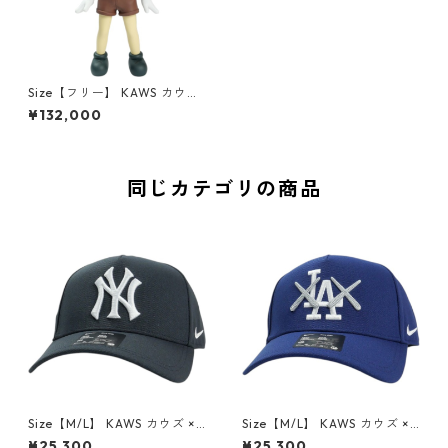
Size【フリー】 KAWS カウズ
Chul-Su Figure (Coloured)
¥132,000
フィギュア マルチ 【新古品・
未使用品】 20821540
同じカテゴリの商品
Size【M/L】 KAWS カウズ ×N
Size【M/L】 KAWS カウズ ×N
ike Club Structured AFRAM
ike Club Structured AFRAM
¥25,300
¥25,300