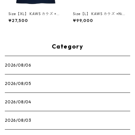
Size【XL】 KAWS カウズ ×Ni
Size【L】 KAWS カウズ ×Nik
ke Men's SS NN Max 90 New
e Women's MLB Replica Cro
¥27,500
¥99,000
York Yankees Collegiate Na
p Jersey New York Yankees
vy アーロン・ジャッジTシャ
White / Collegiate Navy ユ
ツ 紺 【新古品・未使用品】 3
ニフォーム 白紺 【新古品・未
0013466
使用品】 30013587
Category
2026/08/06
2026/08/05
2026/08/04
2026/08/03