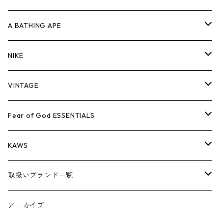
キャップ・ハット
パンツ
ジャケット
シャツ
スウェット/ニット
ロンT
Tシャツ
A BATHING APE
バッグ
キャップ・ハット
パンツ
ジャケット
シャツ
スウェット/ニット
ロンTEE
Tシャツ
NIKE
シューズ
バッグ
キャップ・ハット
パンツ
ジャケット
シャツ
スウェット/ニット
ロンTEE
シューズ
VINTAGE
AIR JORDAN 1
小物
シューズ
バッグ
キャップ・ハット
パンツ
ジャケット
シャツ
スウェット/ニット
アパレル・小物
Tシャツ
Fear of God ESSENTIALS
AIR JORDAN 3
コラボレーション
小物
シューズ
バッグ
キャップ・ハット
パンツ
ジャケット
シャツ
ロンTEE
Tシャツ
KAWS
AIR JORDAN 4
×THE NORTH FACE
シーズンアイテム
小物
シューズ
バッグ
キャップ
パンツ
ジャケット
スウェット/ニット
ロンTEE
アパレル
取扱いブランド一覧
AIR JORDAN 5
×COMME des GARCONS
26SS
BOX LOGOアイテム
小物
シューズ
バッグ
キャップ・ハット
パンツ
ジャケット
スウェット/ニット
小物
A
アーカイブ